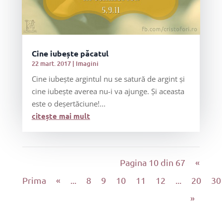
Cine iubește păcatul
22 mart. 2017
|
Imagini
Cine iubește argintul nu se satură de argint și
cine iubește averea nu-i va ajunge. Și aceasta
este o deșertăciune!...
citește mai mult
Pagina 10 din 67
«
Prima
«
...
8
9
10
11
12
...
20
30
»