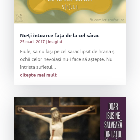
Nu-ți întoarce fața de la cel sărac
25 mart. 2017
|
Imagini
Fiule, să nu lași pe cel sărac lipsit de hrană și
ochii celor nevoiași nu-i face să aștepte. Nu
întrista sufletul...
citește mai mult