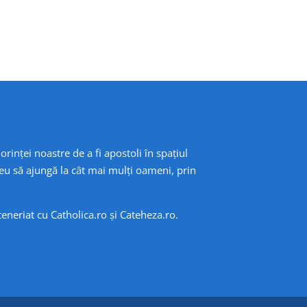
orinței noastre de a fi apostoli în spațiul
eu să ajungă la cât mai mulți oameni, prin
rteneriat cu
Catholica.ro
și
Cateheza.ro
.