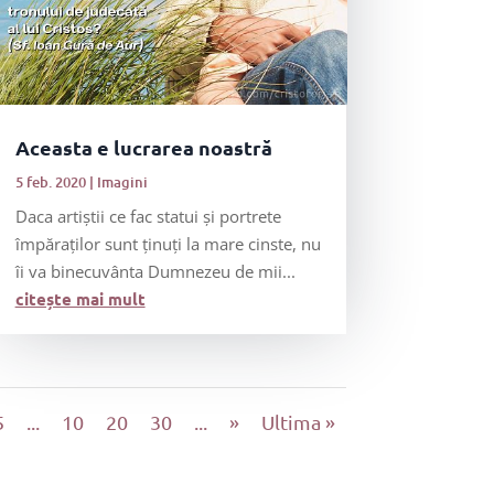
Aceasta e lucrarea noastră
5 feb. 2020
|
Imagini
Daca artiştii ce fac statui și portrete
împăraţilor sunt ținuți la mare cinste, nu
îi va binecuvânta Dumnezeu de mii...
citește mai mult
5
...
10
20
30
...
»
Ultima »