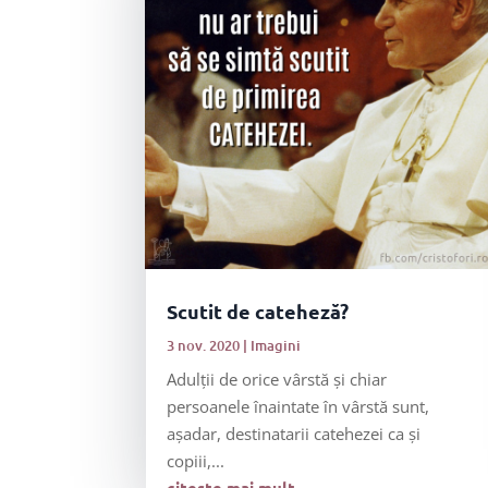
Scutit de cateheză?
3 nov. 2020
|
Imagini
Adulții de orice vârstă și chiar
persoanele înaintate în vârstă sunt,
așadar, destinatarii catehezei ca și
copiii,...
citește mai mult