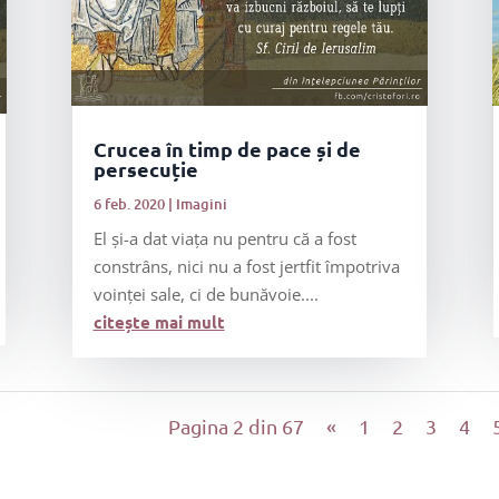
Crucea în timp de pace și de
persecuție
6 feb. 2020
|
Imagini
El și-a dat viața nu pentru că a fost
constrâns, nici nu a fost jertfit împotriva
voinței sale, ci de bunăvoie....
citește mai mult
Pagina 2 din 67
«
1
2
3
4