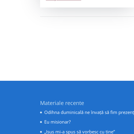
Materiale recente
Odihna duminicală ne învață să fim prezenț
Eu misionar?
„Isus mi-a spus să vorbesc cu tine”