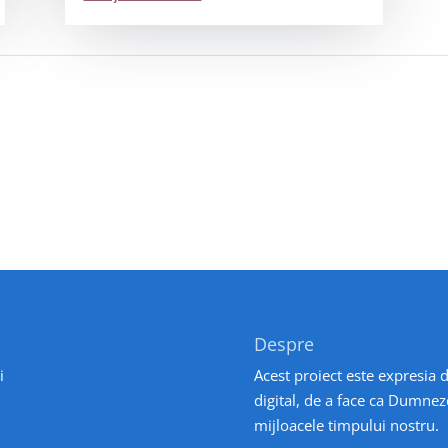
Despre
i
Acest proiect este expresia d
digital, de a face ca Dumnez
mijloacele timpului nostru.