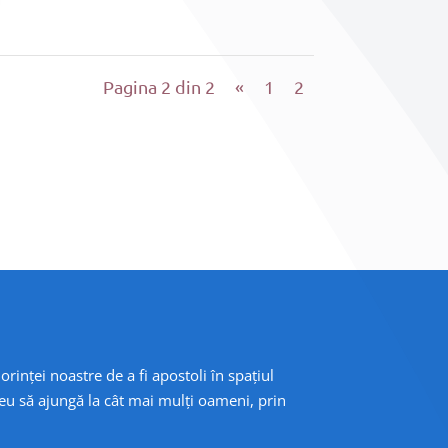
Pagina 2 din 2
«
1
2
orinței noastre de a fi apostoli în spațiul
eu să ajungă la cât mai mulți oameni, prin