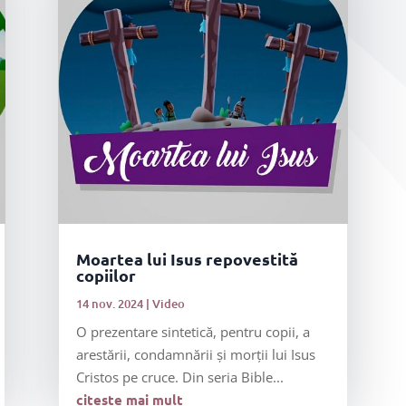
Moartea lui Isus repovestită
copiilor
14 nov. 2024
|
Video
O prezentare sintetică, pentru copii, a
arestării, condamnării și morții lui Isus
Cristos pe cruce. Din seria Bible...
citește mai mult