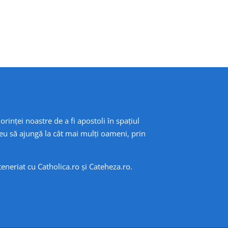
orinței noastre de a fi apostoli în spațiul
eu să ajungă la cât mai mulți oameni, prin
rteneriat cu
Catholica.ro
și
Cateheza.ro
.