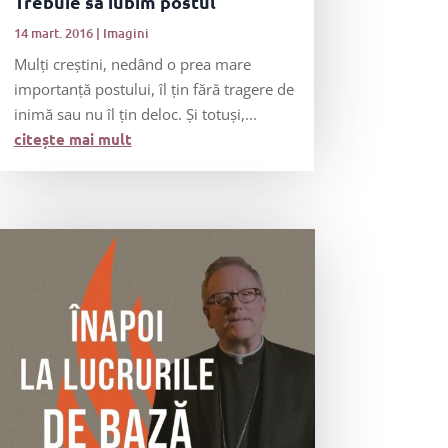
Trebuie să iubim postul
14 mart. 2016
|
Imagini
Mulți creștini, nedând o prea mare
importanță postului, îl țin fără tragere de
inimă sau nu îl țin deloc. Și totuși,...
citește mai mult