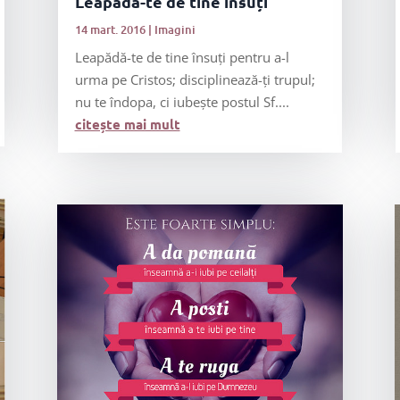
Leapădă-te de tine însuți
14 mart. 2016
|
Imagini
Leapădă-te de tine însuți pentru a-l
urma pe Cristos; disciplinează-ți trupul;
nu te îndopa, ci iubește postul Sf....
citește mai mult