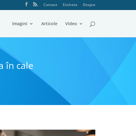
Contact
Etichete
Despre
Imagini
Articole
Video
a în cale