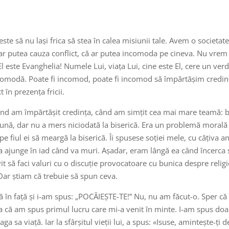
 este să nu lași frica să stea în calea misiunii tale. Avem o societa
r putea cauza conflict, că ar putea incomoda pe cineva. Nu vrem
l este Evanghelia! Numele Lui, viața Lui, cine este El, cere un ver
omodă. Poate fi incomod, poate fi incomod să împărtășim credința
 în prezența fricii.
nd am împărtășit credința, când am simțit cea mai mare teamă: 
bună, dar nu a mers niciodată la biserică. Era un problemă morală 
pe fiul ei să meargă la biserică. Îi spusese soției mele, cu câțiva
va ajunge în iad când va muri. Așadar, eram lângă ea când încerca 
 să faci valuri cu o discuție provocatoare cu bunica despre religie
 Dar știam că trebuie să spun ceva.
în față și i-am spus: „POCĂIEȘTE-TE!” Nu, nu am făcut-o. Sper că aț
 că am spus primul lucru care mi-a venit în minte. I-am spus doar:
ga sa viață. Iar la sfârșitul vieții lui, a spus: «Isuse, amintește-ți