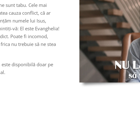
eme sunt tabu. Cele mai
ea cauza conflict, că ar
ACTIVAȚI VOLUMUL
nțăm numele lui Isus,
tiți-vă: El este Evanghelia!
rdict. Poate fi incomod,
frica nu trebuie să ne stea
i sări peste
 este disponibilă doar pe
anunțuri
al.