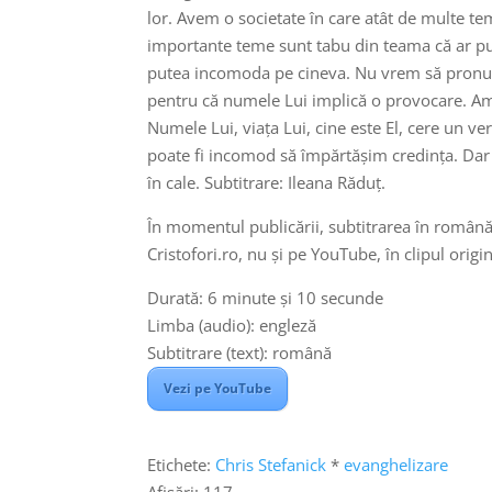
lor. Avem o societate în care atât de multe t
importante teme sunt tabu din teama că ar put
putea incomoda pe cineva. Nu vrem să pronu
pentru că numele Lui implică o provocare. Amin
Numele Lui, viața Lui, cine este El, cere un ve
poate fi incomod să împărtășim credința. Dar 
în cale. Subtitrare: Ileana Răduț.
Puteț
În momentul publicării, subtitrarea în română
Cristofori.ro, nu și pe YouTube, în clipul origin
Durată: 6 minute și 10 secunde
Limba (audio): engleză
Subtitrare (text): română
Vezi pe YouTube
Etichete:
Chris Stefanick
*
evanghelizare