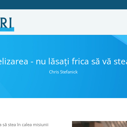
izarea - nu lăsați frica să vă ste
Chris Stefanick
a să stea în calea misiunii