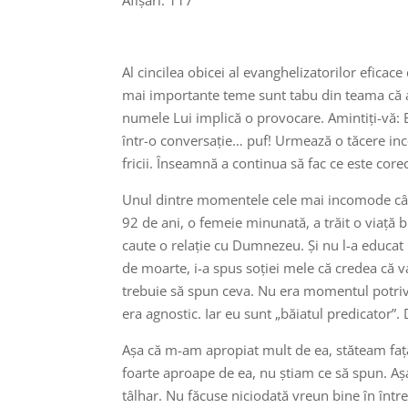
Afișări:
117
Al cincilea obicei al evanghelizatorilor eficace
mai importante teme sunt tabu din teama că a
numele Lui implică o provocare. Amintiți-vă: E
într-o conversație… puf! Urmează o tăcere inc
fricii. Înseamnă a continua să fac ce este corect
Unul dintre momentele cele mai incomode câ
92 de ani, o femeie minunată, a trăit o viață 
caute o relație cu Dumnezeu. Și nu l-a educat 
de moarte, i-a spus soției mele că credea că 
trebuie să spun ceva. Nu era momentul potrivit
era agnostic. Iar eu sunt „băiatul predicator”.
Așa că m-am apropiat mult de ea, stăteam față 
foarte aproape de ea, nu știam ce să spun. Așa
tâlhar. Nu făcuse niciodată vreun bine în întrea