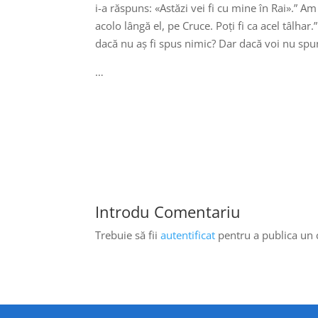
i-a răspuns: «Astăzi vei fi cu mine în Rai».” Am
acolo lângă el, pe Cruce. Poți fi ca acel tâlha
dacă nu aș fi spus nimic? Dar dacă voi nu spu
…
Introdu Comentariu
Trebuie să fii
autentificat
pentru a publica un