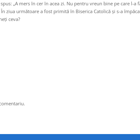
 spus: „A mers în cer în acea zi. Nu pentru vreun bine pe care l-a fă
r.” În ziua următoare a fost primită în Biserica Catolică și s-a împ
neți ceva?
 comentariu.