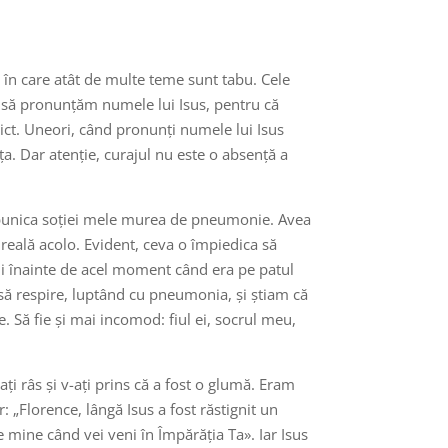
te în care atât de multe teme sunt tabu. Cele
 să pronunțăm numele lui Isus, pentru că
dict. Uneori, când pronunți numele lui Isus
. Dar atenție, curajul nu este o absență a
bunica soției mele murea de pneumonie. Avea
reală acolo. Evident, ceva o împiedica să
 ani înainte de acel moment când era pe patul
să respire, luptând cu pneumonia, și știam că
. Să fie și mai incomod: fiul ei, socrul meu,
i râs și v-ați prins că a fost o glumă. Eram
 „Florence, lângă Isus a fost răstignit un
 de mine când vei veni în Împărăția Ta». Iar Isus