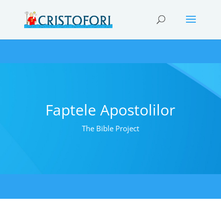
Faptele Apostolilor
The Bible Project