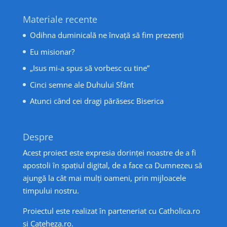
Materiale recente
Odihna duminicală ne învață să fim prezenți
Eu misionar?
„Isus mi-a spus să vorbesc cu tine”
Cinci semne ale Duhului Sfânt
Atunci când cei dragi părăsesc Biserica
Despre
Acest proiect este expresia dorinței noastre de a fi
apostoli în spațiul digital, de a face ca Dumnezeu să
ajungă la cât mai mulți oameni, prin mijloacele
timpului nostru.
Proiectul este realizat în parteneriat cu
Catholica.ro
și
Cateheza.ro
.