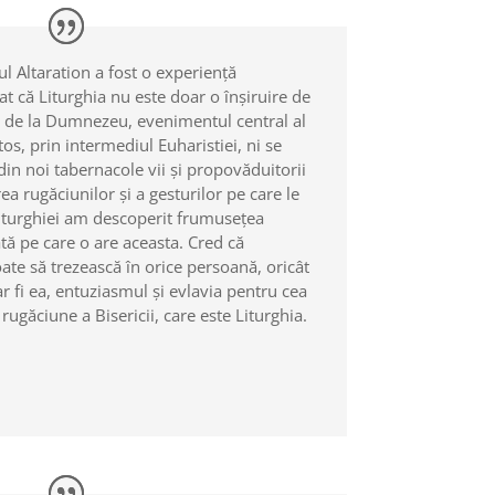
l Altaration a fost o experiență
t că Liturghia nu este doar o înșiruire de
ar de la Dumnezeu, evenimentul central al
tos, prin intermediul Euharistiei, ni se
in noi tabernacole vii și propovăduitorii
rea rugăciunilor și a gesturilor pe care le
Liturghiei am descoperit frumusețea
ată pe care o are aceasta. Cred că
te să trezească în orice persoană, oricât
ar fi ea, entuziasmul și evlavia pentru cea
ugăciune a Bisericii, care este Liturghia.