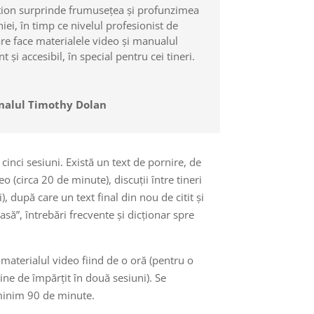
tion surprinde frumusețea și profunzimea
hiei, în timp ce nivelul profesionist de
are face materialele video și manualul
t și accesibil, în special pentru cei tineri.
nalul Timothy Dolan
cinci sesiuni. Există un text de pornire, de
o (circa 20 de minute), discuții între tineri
), după care un text final din nou de citit și
asă”, întrebări frecvente și dicționar spre
 materialul video fiind de o oră (pentru o
ine de împărțit în două sesiuni). Se
inim 90 de minute.