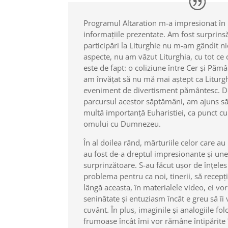
Programul Altaration m-a impresionat în 
informațiile prezentate. Am fost surprins
participări la Liturghie nu m-am gândit n
aspecte, nu am văzut Liturghia, cu tot ce
este de fapt: o coliziune între Cer și Pămâ
am învățat să nu mă mai aștept ca Liturgh
eveniment de divertisment pământesc. 
parcursul acestor săptămâni, am ajuns să
multă importanță Euharistiei, ca punct cul
omului cu Dumnezeu.
În al doilea rând, mărturiile celor care a
au fost de-a dreptul impresionante și une
surprinzătoare. S-au făcut ușor de înțeles
problema pentru ca noi, tinerii, să recep
lângă aceasta, în materialele video, ei vo
seninătate și entuziasm încât e greu să îi v
cuvânt. În plus, imaginile și analogiile fol
frumoase încât îmi vor rămâne întipărite