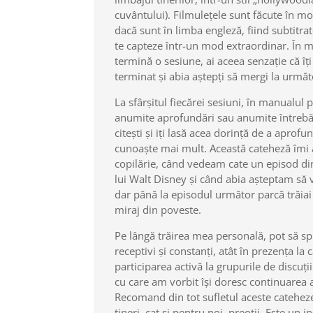
cuvântului). Filmulețele sunt făcute în mo
dacă sunt în limba engleză, fiind subtitr
te capteze într-un mod extraordinar. În
termină o sesiune, ai aceea senzație că îți
terminat și abia aștepți să mergi la urmă
La sfârșitul fiecărei sesiuni, în manualul 
anumite aprofundări sau anumite întrebări
citești și iți lasă acea dorință de a aprof
cunoaște mai mult. Această cateheză îmi
copilărie, când vedeam cate un episod di
lui Walt Disney și când abia așteptam să
dar până la episodul următor parcă trăiai 
miraj din poveste.
Pe lângă trăirea mea personală, pot să spu
receptivi și constanți, atât în prezența la 
participarea activă la grupurile de discuții
cu care am vorbit își doresc continuarea 
Recomand din tot sufletul aceste cateheze
tineri, cat și pentru noi, preoții. Este un 