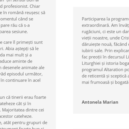
d profesionist. Chiar
ate în română reușesc să
 momentul când se
Participarea la programu
 pare rău că s-a
extraordinară. Am învăța
toarea sesiune.
rugăciuni, ci este un d
vieții noastre, unde Cris
pe care îl primești sunt
dăruiește nouă, făcând d
. Abia aștepți să le
iubirii sale. Prin explica
unda mai mult și a
fac preoții în decursul 
 aduce aminte de
Liturghiei și istoria bog
n desenele animate ale
programul Altaration poa
 văd episodul următor,
de reticentă și sceptică 
în continuare în acel
mai frumoasă și bogată r
n că tinerii erau foarte
Antonela Marian
cateheze cât și în
. Majoritatea dintre cei
acestor cateheze.
, atât pentru grupuri de
instrument foarte bun și