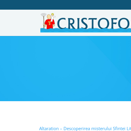
Altaration – Descoperirea misterului Sfintei Li