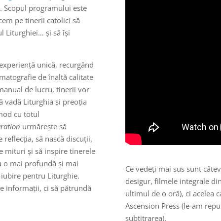
or. Scopul programului este
m pe tinerii catolici să
 Liturghiei… și să își
 experiență unică, recurgând
ematografie de înaltă calitate
manual de lucru, tinerii vor
ă vadă Liturghia și preoția
mod cu totul
aration
urmărește să
reflecția, să nască discuții,
 mituri și să inspire tinerele
la o mai profundă și mai
Ce vedeți mai sus sunt câtev
 iubire pentru Liturghie.
desigur, filmele integrale 
e informații, ci să pătrundă
ultimul de o oră), ci acelea 
Ascension Press (le-am repu
subtitrarea).