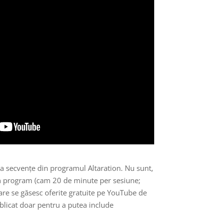
a secvențe din programul Altaration. Nu sunt,
din program (cam 20 de minute per sesiune;
care se găsesc oferite gratuite pe YouTube de
blicat doar pentru a putea include