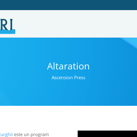
Altaration
Ascension Press
turghii
este un program