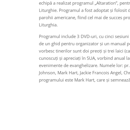
echipă a realizat programul „Altaration”, pentr
Liturghie. Programul a fost adoptat și folosi
parohii americane, fiind cel mai de succes pr
Liturghia.
Programul include 3 DVD-uri, cu cinci sesiuni 
de un ghid pentru organizator și un manual pe
vorbesc tinerilor sunt doi preoți și trei laici (cat
cunoscuți și apreciați în SUA, vorbind anual la 
evenimente de evanghelizare. Numele lor: pr.
Johnson, Mark Hart, Jackie Francois Angel, Ch
programului este Mark Hart, care și semneaz