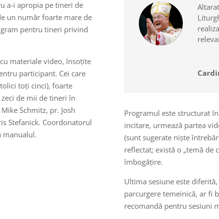
u a-i apropia pe tineri de
Altara
t de un număr foarte mare de
Liturg
realiz
ogram pentru tineri privind
relevan
cu materiale video, însoțite
Cardi
ntru participant. Cei care
olici toți cinci), foarte
zeci de mii de tineri în
 Mike Schmitz, pr. Josh
Programul este structurat în 
ris Stefanick. Coordonatorul
incitare, urmează partea vide
ă manualul.
(sunt sugerate niște întrebări
reflectat; există o „temă de c
îmbogățire.
Ultima sesiune este diferită,
parcurgere temeinică, ar fi b
recomandă pentru sesiuni m