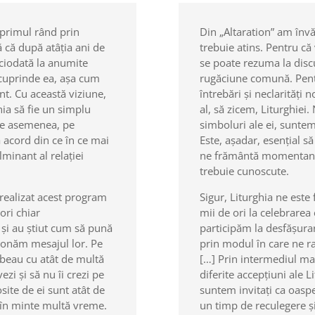
primul rând prin
Din „Altaration” am înv
ă că după atâția ani de
trebuie atins. Pentru c
iciodată la anumite
se poate rezuma la disc
 cuprinde ea, așa cum
rugăciune comună. Pentr
nt. Cu această viziune,
întrebări și neclarități 
ia să fie un simplu
al, să zicem, Liturghiei
De asemenea, pe
simboluri ale ei, suntem 
 acord din ce în ce mai
Este, așadar, esențial să
minant al relației
ne frământă momentan (
trebuie cunoscute.
u realizat acest program
Sigur, Liturghia ne este
ori chiar
mii de ori la celebrarea
 și au știut cum să pună
participăm la desfășurar
ționăm mesajul lor. Pe
prin modul în care ne ra
rbeau cu atât de multă
[…] Prin intermediul mat
ezi și să nu îi crezi pe
diferite accepțiuni ale L
osite de ei sunt atât de
suntem invitați ca oaspeț
 în minte multă vreme.
un timp de reculegere ș