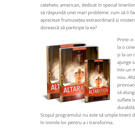
catehetic american, dedicat în special tineril
să răspundă unei mari probleme: cum să îi face
aprecieze frumusețea extraordinară și misterul
dorească să participe la ea?
Printr-o
la o cin
și la un 
ajunge s
într-un 
nou.
Alt
provoace 
să alunge
suflete 
durabilă
Scopul programului nu este să umple tinerii d
în inimile lor pentru a-i transforma.