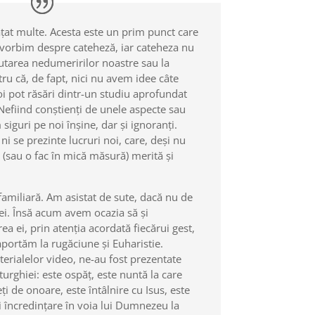
ățat multe. Acesta este un prim punct care
ă vorbim despre cateheză, iar cateheza nu
utarea nedumeririlor noastre sau la
u că, de fapt, nici nu avem idee câte
noi pot răsări dintr-un studiu aprofundat
. Nefiind conștienți de unele aspecte sau
siguri pe noi înșine, dar și ignoranți.
 ni se prezinte lucruri noi, care, deși nu
sau o fac în mică măsură) merită și
 familiară. Am asistat de sute, dacă nu de
 ei. Însă acum avem ocazia să și
ea ei, prin atenția acordată fiecărui gest,
portăm la rugăciune și Euharistie.
erialelor video, ne-au fost prezentate
iturghiei: este ospăț, este nuntă la care
i de onoare, este întâlnire cu Isus, este
i încredințare în voia lui Dumnezeu la