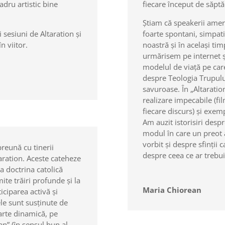
adru artistic bine
fiecare început de săpt
Știam că speakerii ameri
i sesiuni de Altaration și
foarte spontani, simpati
n viitor.
noastră și în același timp
urmărisem pe internet ș
modelul de viață pe care
despre Teologia Trupului,
savuroase. În „Altaration
realizare impecabile (fi
fiecare discurs) și exem
Am auzit istorisiri desp
modul în care un preot a
vorbit și despre sfinții 
preună cu tinerii
despre ceea ce ar trebui
aration. Aceste cateheze
a doctrina catolică
ite trăiri profunde și la
Maria Chiorean
iciparea activă și
ele sunt susținute de
oarte dinamică, pe
ian” (în sensul bun al