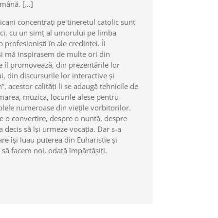
ămână. […]
cani concentrați pe tineretul catolic sunt
ci, cu un simț al umorului pe limba
 profesioniști în ale credinței. Îi
i mă inspirasem de multe ori din
 îl promovează, din prezentările lor
 din discursurile lor interactive și
”, acestor calități li se adaugă tehnicile de
lmarea, muzica, locurile alese pentru
plele numeroase din viețile vorbitorilor.
re o convertire, despre o nuntă, despre
 decis să își urmeze vocația. Dar s-a
care își luau puterea din Euharistie și
 să facem noi, odată împărtășiți.