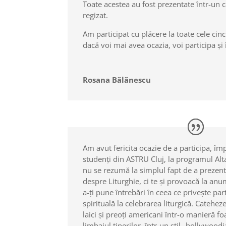
Toate acestea au fost prezentate într-un c
regizat.
Am participat cu plăcere la toate cele cinc
dacă voi mai avea ocazia, voi participa și î
Rosana Bălănescu
Am avut fericita ocazie de a participa, îm
studenți din ASTRU Cluj, la programul Alt
nu se rezumă la simplul fapt de a prezent
despre Liturghie, ci te și provoacă la anum
a-ți pune întrebări în ceea ce privește part
spirituală la celebrarea liturgică. Catehez
laici și preoți americani într-o manieră f
limbajul tinerilor, într-un stil „hollywood