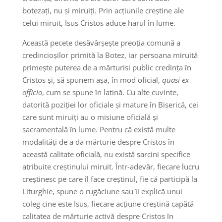
botezați, nu și miruiți. Prin acțiunile creștine ale
celui miruit, Isus Cristos aduce harul în lume.
Această pecete desăvârșește preoția comună a
credincioșilor primită la Botez, iar persoana miruită
primește puterea de a mărturisi public credința în
Cristos și, să spunem așa, în mod oficial,
quasi ex
officio
, cum se spune în latină. Cu alte cuvinte,
datorită poziției lor oficiale și mature în Biserică, cei
care sunt miruiți au o misiune oficială și
sacramentală în lume. Pentru că există multe
modalități de a da mărturie despre Cristos în
această calitate oficială, nu există sarcini specifice
atribuite creștinului miruit. Într-adevăr, fiecare lucru
creștinesc pe care îl face creștinul, fie că participă la
Liturghie, spune o rugăciune sau îi explică unui
coleg cine este Isus, fiecare acțiune creștină capătă
calitatea de mărturie activă despre Cristos în