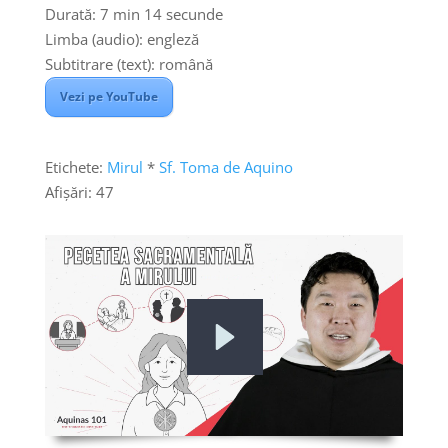
Durată: 7 min 14 secunde
Limba (audio): engleză
Subtitrare (text): română
Vezi pe YouTube
Etichete:
Mirul
*
Sf. Toma de Aquino
Afișări:
47