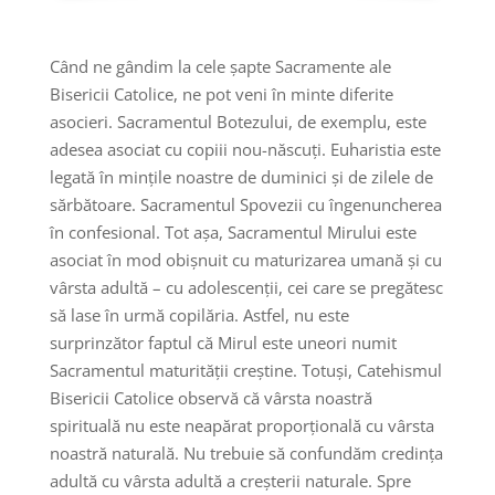
Când ne gândim la cele șapte Sacramente ale
Bisericii Catolice, ne pot veni în minte diferite
asocieri. Sacramentul Botezului, de exemplu, este
adesea asociat cu copiii nou-născuți. Euharistia este
legată în mințile noastre de duminici și de zilele de
sărbătoare. Sacramentul Spovezii cu îngenuncherea
în confesional. Tot așa, Sacramentul Mirului este
asociat în mod obișnuit cu maturizarea umană și cu
vârsta adultă – cu adolescenții, cei care se pregătesc
să lase în urmă copilăria. Astfel, nu este
surprinzător faptul că Mirul este uneori numit
Sacramentul maturității creștine. Totuși, Catehismul
Bisericii Catolice observă că vârsta noastră
spirituală nu este neapărat proporțională cu vârsta
noastră naturală. Nu trebuie să confundăm credința
adultă cu vârsta adultă a creșterii naturale. Spre