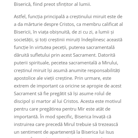
Biserică, fiind preot sfințitor al lumii.
Astfel, funcția principală a creștinului miruit este de
a da mărturie despre Cristos, ca membru calificat al
Bisericii, în viața obișnuită, de zi cu zi, a lumii și
societății, și toți creștinii miruiți îndeplinesc această
funcție în virtutea peceții, puterea sacramentală
dăruită sufletului prin acest Sacrament. Datorită
puterii spirituale, pecetea sacramentală a Mirului,
creștinul miruit își asumă anumite responsabilități
apostolice ale vieții creștine. Prin urmare, este
extrem de important ca oricine se apropie de acest
Sacrament să fie pregătit să își asume rolul de
discipol și martor al lui Cristos. Acesta este motivul
pentru care pregătirea pentru Mir este atât de
importantă. În mod specific, Biserica învață că
instruirea care precedă Mirul trebuie să trezească
un sentiment de apartenență la Biserica lui Isus