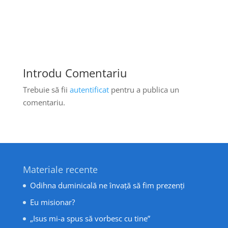
Introdu Comentariu
Trebuie să fii
autentificat
pentru a publica un
comentariu.
Materiale recente
Odihna duminicală ne învață să fim prezenți
Eu misionar?
„Isus mi-a spus să vorbesc cu tine”