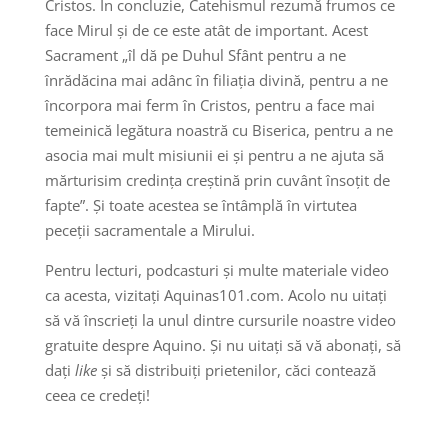
Cristos. În concluzie, Catehismul rezumă frumos ce
face Mirul și de ce este atât de important. Acest
Sacrament „îl dă pe Duhul Sfânt pentru a ne
înrădăcina mai adânc în filiația divină, pentru a ne
încorpora mai ferm în Cristos, pentru a face mai
temeinică legătura noastră cu Biserica, pentru a ne
asocia mai mult misiunii ei și pentru a ne ajuta să
mărturisim credința creștină prin cuvânt însoțit de
fapte”. Și toate acestea se întâmplă în virtutea
peceții sacramentale a Mirului.
Pentru lecturi, podcasturi și multe materiale video
ca acesta, vizitați Aquinas101.com. Acolo nu uitați
să vă înscrieți la unul dintre cursurile noastre video
gratuite despre Aquino. Și nu uitați să vă abonați, să
dați
like
și să distribuiți prietenilor, căci contează
ceea ce credeți!