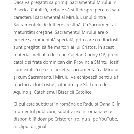
Dacă vă pregătiți să primiți Sacramentul Mirului în
Biserica Catolică, trebuie să știți despre pecetea sau
caracterul sacramental al Mirului, unul dintre
Sacramentele de inițiere creștină. Ca Sacrament al
maturității creștine, Sacramentul Mirului are o
pecete sacramentală specială, prin care credincioșii
sunt pregătiți să fie martori ai lui Cristos. În acest
material, veți afla de la pr. Cajetan Cuddy OP, preot
catolic și frate dominican din Provincia Sfântul Iosif,
cum explică ce este pecetea sacramentală a Mirului
și cum Sacramentul Mirului vă echipează pentru a fi
martori ai lui Cristos, citându-l pe Sf. Toma de
Aquino și Catehismul Bisericii Catolice.
Clipul este subtitrat în română de Radu și Oana C. În
momentul publicării, subtitrarea în română este
disponibilă doar pe Cristofori.ro, nu și pe YouTube,
în clipul original.