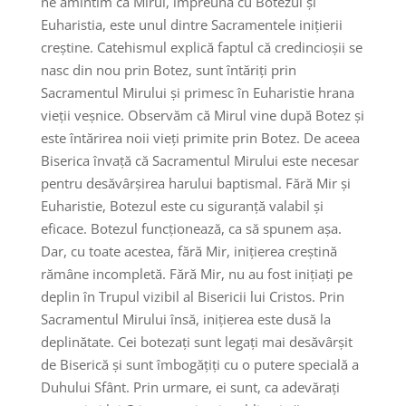
ne amintim că Mirul, împreună cu Botezul și
Euharistia, este unul dintre Sacramentele inițierii
creștine. Catehismul explică faptul că credincioșii se
nasc din nou prin Botez, sunt întăriți prin
Sacramentul Mirului și primesc în Euharistie hrana
vieții veșnice. Observăm că Mirul vine după Botez și
este întărirea noii vieți primite prin Botez. De aceea
Biserica învață că Sacramentul Mirului este necesar
pentru desăvârșirea harului baptismal. Fără Mir și
Euharistie, Botezul este cu siguranță valabil și
eficace. Botezul funcționează, ca să spunem așa.
Dar, cu toate acestea, fără Mir, inițierea creștină
rămâne incompletă. Fără Mir, nu au fost inițiați pe
deplin în Trupul vizibil al Bisericii lui Cristos. Prin
Sacramentul Mirului însă, inițierea este dusă la
deplinătate. Cei botezați sunt legați mai desăvârșit
de Biserică și sunt îmbogățiți cu o putere specială a
Duhului Sfânt. Prin urmare, ei sunt, ca adevărați