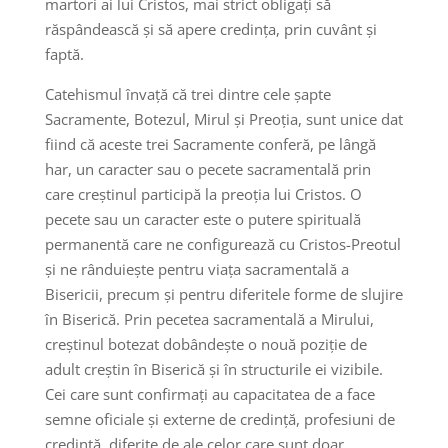
martori ai lui Cristos, mai strict obligați să
răspândească și să apere credința, prin cuvânt și
faptă.
Catehismul învață că trei dintre cele șapte
Sacramente, Botezul, Mirul și Preoția, sunt unice dat
fiind că aceste trei Sacramente conferă, pe lângă
har, un caracter sau o pecete sacramentală prin
care creștinul participă la preoția lui Cristos. O
pecete sau un caracter este o putere spirituală
permanentă care ne configurează cu Cristos-Preotul
și ne rânduiește pentru viața sacramentală a
Bisericii, precum și pentru diferitele forme de slujire
în Biserică. Prin pecetea sacramentală a Mirului,
creștinul botezat dobândește o nouă poziție de
adult creștin în Biserică și în structurile ei vizibile.
Cei care sunt confirmați au capacitatea de a face
semne oficiale și externe de credință, profesiuni de
credință, diferite de ale celor care sunt doar