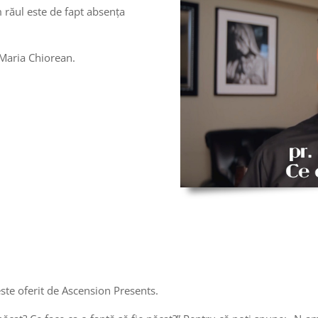
um răul este de fapt absența
ACTIVAȚI VOLUMUL
i Maria Chiorean.
i sări peste
anunțuri
 este oferit de Ascension Presents.