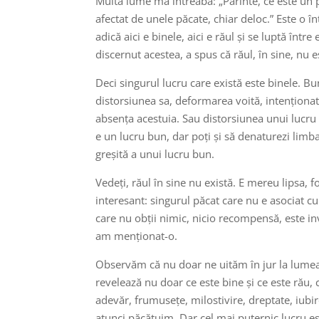
Multă lume mă întreabă: „Părinte, ce este un p
afectat de unele păcate, chiar deloc.” Este o î
adică aici e binele, aici e răul și se luptă înt
discernut acestea, a spus că răul, în sine, nu e
Deci singurul lucru care există este binele. B
distorsiunea sa, deformarea voită, intenționat
absența acestuia. Sau distorsiunea unui lucru
e un lucru bun, dar poți și să denaturezi limb
greșită a unui lucru bun.
Vedeți, răul în sine nu există. E mereu lipsa, 
interesant: singurul păcat care nu e asociat c
care nu obții nimic, nicio recompensă, este inv
am menționat-o.
Observăm că nu doar ne uităm în jur la lumea
revelează nu doar ce este bine și ce este rău
adevăr, frumusețe, milostivire, dreptate, iubir
atunci păcătuim. Dar cel mai puternic lucru e