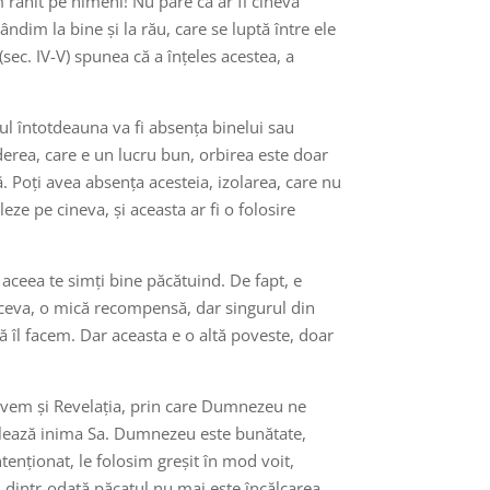
 rănit pe nimeni! Nu pare că ar fi cineva
ndim la bine și la rău, care se luptă între ele
(sec. IV-V) spunea că a înțeles acestea, a
ăul întotdeauna va fi absența binelui sau
derea, care e un lucru bun, orbirea este doar
 Poți avea absența acesteia, izolarea, care nu
ze pe cineva, și aceasta ar fi o folosire
 aceea te simți bine păcătuind. De fapt, e
ii ceva, o mică recompensă, dar singurul din
ă îl facem. Dar aceasta e o altă poveste, doar
avem și Revelația, prin care Dumnezeu ne
velează inima Sa. Dumnezeu este bunătate,
tenționat, le folosim greșit în mod voit,
 dintr-odată păcatul nu mai este încălcarea