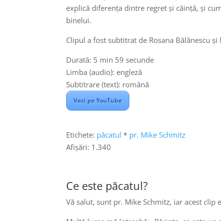
explică diferenţa dintre regret şi căinţă, și c
binelui.
Clipul a fost subtitrat de Rosana Bălănescu ș
Durată: 5 min 59 secunde
Limba (audio): engleză
Subtitrare (text): română
Puteț
Vezi pe YouTube
Etichete:
păcatul
*
pr. Mike Schmitz
Afișări:
1.340
Ce este păcatul?
Vă salut, sunt pr. Mike Schmitz, iar acest clip