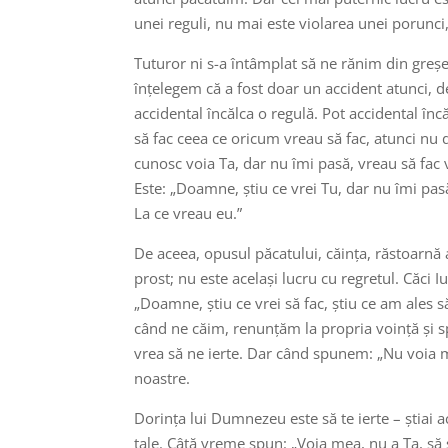
unei reguli, nu mai este violarea unei porunci
Tuturor ni s-a întâmplat să ne rănim din greșe
înțelegem că a fost doar un accident atunci, de
accidental încălca o regulă. Pot accidental în
să fac ceea ce oricum vreau să fac, atunci nu d
cunosc voia Ta, dar nu îmi pasă, vreau să fac 
Este: „Doamne, știu ce vrei Tu, dar nu îmi pasă
La ce vreau eu.”
De aceea, opusul păcatului, căința, răstoarnă 
prost; nu este același lucru cu regretul. Căci I
„Doamne, știu ce vrei să fac, știu ce am ales 
când ne căim, renunțăm la propria voință și s
vrea să ne ierte. Dar când spunem: „Nu voia mea
noastre.
Dorința lui Dumnezeu este să te ierte – știai a
tale. Câtă vreme spun: „Voia mea, nu a Ta, să s