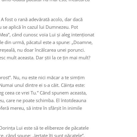
. A fost o rană adevărată acolo, dar dacă
iu se aplică în cazul lui Dumnezeu. Pot
Mea”, când cunosc voia Lui și aleg intenționat
 cele din urmă, păcatul este a spune: „Doamne,
reșeală, nu doar încălcarea unei porunci.
sc mult aceasta. Dar știi la ce țin mai mult?
prost”. Nu, nu este nici măcar a te simțim
 Numai unul dintre ei s-a căit. Căința este:
aleg ceea ce vrei Tu.” Când spunem aceasta,
eu, care ne poate schimba. El întotdeauna
eră mereu, să intre în sfârșit în inimile
 Dorința Lui este să te elibereze de păcatele
, când spune: „Iertate îți sunt păcatele”,