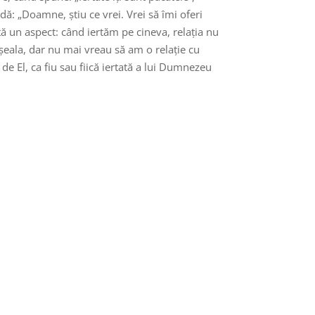
dă: „Doamne, știu ce vrei. Vrei să îmi oferi
tă un aspect: când iertăm pe cineva, relația nu
șeala, dar nu mai vreau să am o relație cu
e El, ca fiu sau fiică iertată a lui Dumnezeu