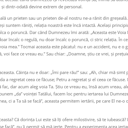
, și dintr-odată devine extrem de personal.
ală un prieten sau un prieten de-al nostru ne-a rănit din greșeală
și suntem răniți, relația noastră este încă intactă. Același princip
călca o poruncă. Dar când Dumnezeu îmi arată: „Aceasta este Voia 
oar încalc o regulă, nu doar încalc o poruncă, ci stric relația. În
voia mea.” Tocmai aceasta este păcatul: nu e un accident, nu e o g
, voi face ce vreau eu.” Sau chiar: „Doamne, știu ce vrei, și prețuie
aceasta. Căința nu e doar: „Îmi pare rău!” sau: „Ah, chiar mă simt 
uda a regretat ceea ce făcuse; Petru a regretat și el ceea ce făcuse.
să fac, dar acum aleg voia Ta. Știu ce vreau eu, însă acum vreau, 
punem „da” voinței Tatălui, facem loc pentru iertarea lui Dumnez
, ci a Ta să se facă”, aceasta permitem iertării, pe care El ne-o of
ceasta? Că dorința Lui este să îți ofere milostivire, să te iubească?
e facă”, nu îi permit să mă ierte. Pentru a experimenta acea iertare