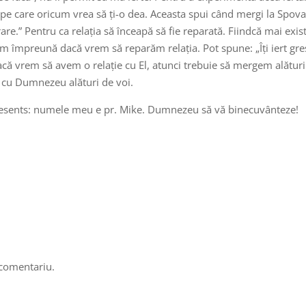
a pe care oricum vrea să ți-o dea. Aceasta spui când mergi la Spova
re.” Pentru ca relația să înceapă să fie reparată. Fiindcă mai exis
m împreună dacă vrem să reparăm relația. Pot spune: „Îți iert gre
că vrem să avem o relație cu El, atunci trebuie să mergem alături d
ă, cu Dumnezeu alături de voi.
Presents: numele meu e pr. Mike. Dumnezeu să vă binecuvânteze!
 comentariu.