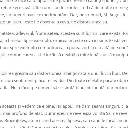
ăcat? Ce face ca o faptă să fie păcat?” Pentru că poți spune: „N-am
ntrebare grozavă. Uite cum stau lucrurile: cred că de multe ori ne gâ
re ele, iar uneori așa le experimentăm. Dar, pe vremuri, Sf. Augustin 
ste un lucru: este fie absența a ceva, fie distorsiunea sa.
unătatea, adevărul, frumusețea, acestea sunt lucruri care există. R
ă, a binelui. Spre exemplu: orbirea nu este ceva în sine. Există ve
 bun: spre exemplu comunicarea, a putea vorbi cu o altă persoană.
ajul, comunicarea astfel încât să devină o minciună sau să manipule
folosirea greșită sau distorsiunea intenționată a unui lucru bun. De
u niciun sentiment plăcut e invidia. Din toate celelalte păcate obț
idia. Nu a făcut pe nimeni să se simtă bine, niciodată, dar noi înc
 aceasta și vedem ce e bine, iar apoi… ne dăm seama singuri, ci 
, ci mai profund de atât. Dumnezeu ne revelează voința Sa, ne re
e. Bineînțeles, atunci când acestea lipsesc, sau când le încălcăm in
ste acesta: când Dumnezeu își revelează voința Sa, inima Sa atunci