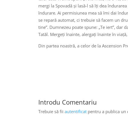
mergi la Spovadă și lasă-l să îți dea îndurare
îndurare. Ai permisiunea mea să îmi dai îndura
se repară automat, ci trebuie să facem un dru
tine”. Dumnezeu poate spune: „Te iert”, dar da
Tatăl. Mergeți înainte, alergați înainte în viaț
Din partea noastră, a celor de la Ascension 
Introdu Comentariu
Trebuie să fii
autentificat
pentru a publica un