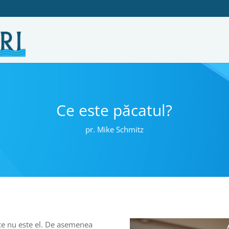
Ce este păcatul?
pr. Mike Schmitz
i ce nu este el. De asemenea