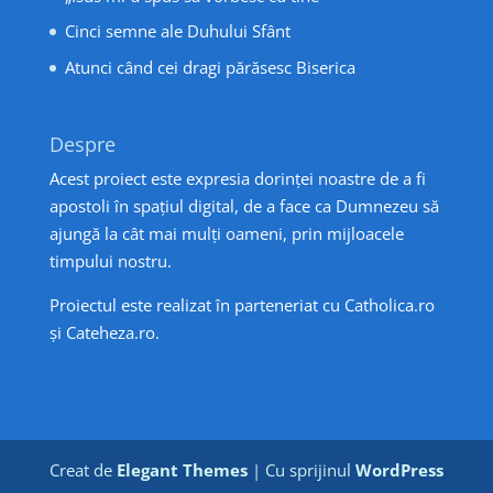
Cinci semne ale Duhului Sfânt
Atunci când cei dragi părăsesc Biserica
Despre
Acest proiect este expresia dorinței noastre de a fi
apostoli în spațiul digital, de a face ca Dumnezeu să
ajungă la cât mai mulți oameni, prin mijloacele
timpului nostru.
Proiectul este realizat în parteneriat cu
Catholica.ro
și
Cateheza.ro
.
Creat de
Elegant Themes
| Cu sprijinul
WordPress