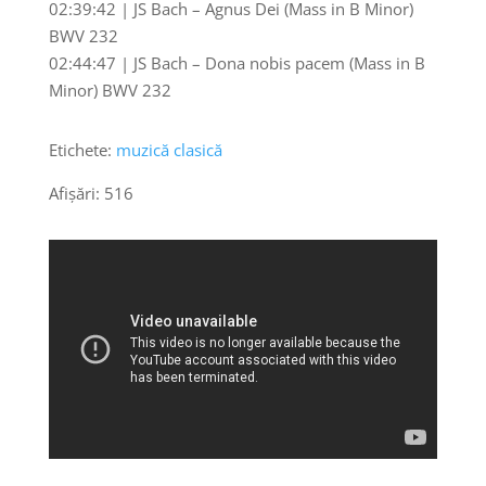
02:39:42 | JS Bach – Agnus Dei (Mass in B Minor)
BWV 232
02:44:47 | JS Bach – Dona nobis pacem (Mass in B
Minor) BWV 232
Etichete:
muzică clasică
Afișări:
516