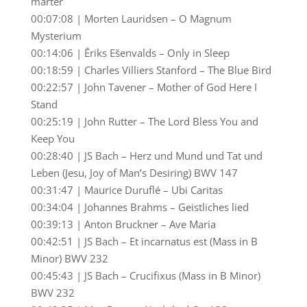
marter
00:07:08 | Morten Lauridsen – O Magnum
Mysterium
00:14:06 | Ēriks Ešenvalds – Only in Sleep
00:18:59 | Charles Villiers Stanford – The Blue Bird
00:22:57 | John Tavener – Mother of God Here I
Stand
00:25:19 | John Rutter – The Lord Bless You and
Keep You
00:28:40 | JS Bach – Herz und Mund und Tat und
Leben (Jesu, Joy of Man’s Desiring) BWV 147
00:31:47 | Maurice Duruflé – Ubi Caritas
00:34:04 | Johannes Brahms – Geistliches lied
00:39:13 | Anton Bruckner – Ave Maria
00:42:51 | JS Bach – Et incarnatus est (Mass in B
Minor) BWV 232
00:45:43 | JS Bach – Crucifixus (Mass in B Minor)
BWV 232