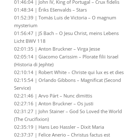
01:46:04 | John IV, King of Portugal – Crux fidelis
01:48:34 | Ēriks Ešenvalds – Stars
01:52:39 | Tomás Luis de Victoria – O magnum
mysterium
01:56:47 | JS Bach – O Jesu Christ, meins Lebens
Licht BWV 118
02:01:35 | Anton Bruckner – Virga Jesse
02:05:14 | Giacomo Carissim – Plorate filii Israel
(Historia di Jephte)
02:10:14 | Robert White – Christe qui lux es et dies
02:15:54 | Orlando Gibbons – Magnificat (Second
Service)
02:21:46 | Arvo Pärt – Nunc dimittis
02:27:16 | Anton Bruckner – Os justi
02:31:27 | John Stainer – God So Loved the World
(The Crucifixion)
02:35:19 | Hans Leo Hassler – Dixit Maria
02:37:37 | Felice Anerio – Christus factus est