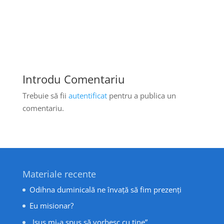
Introdu Comentariu
Trebuie să fii
autentificat
pentru a publica un
comentariu.
Materiale recente
Odihna duminicală ne învață să fim prezenți
Eu misionar?
„Isus mi-a spus să vorbesc cu tine”