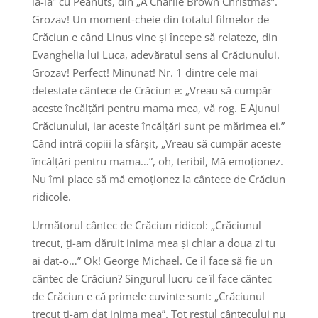
la-la” cu Peanuts, din „A Charlie Brown Christmas”.
Grozav! Un moment-cheie din totalul filmelor de
Crăciun e când Linus vine și începe să relateze, din
Evanghelia lui Luca, adevăratul sens al Crăciunului.
Grozav! Perfect! Minunat! Nr. 1 dintre cele mai
detestate cântece de Crăciun e: „Vreau să cumpăr
aceste încălțări pentru mama mea, vă rog. E Ajunul
Crăciunului, iar aceste încălțări sunt pe mărimea ei.”
Când intră copiii la sfârșit, „Vreau să cumpăr aceste
încălțări pentru mama…”, oh, teribil, Mă emoționez.
Nu îmi place să mă emoționez la cântece de Crăciun
ridicole.
Următorul cântec de Crăciun ridicol: „Crăciunul
trecut, ți-am dăruit inima mea și chiar a doua zi tu
ai dat-o…” Ok! George Michael. Ce îl face să fie un
cântec de Crăciun? Singurul lucru ce îl face cântec
de Crăciun e că primele cuvinte sunt: „Crăciunul
trecut ți-am dat inima mea”. Tot restul cântecului nu