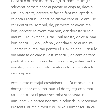
Dacă ai o durere mare în viața ta, dacă te simți cu
adevărat părăsit, dacă ai păcate în viața ta, dacă ai
răni în viața ta, acestea te fac de fapt mai apt de a
celebra Crăciunul decât pe cineva care nu le are. De
ce? Pentru că Domnul, da, primește ce avem mai
bun, dorește ce avem mai bun, dar dorește și ce ai
mai rău. Te invit deci, Crăciunul acesta, dă ce ai mai
bun pentru El, dă-i, oferă-i, dar dă-i și ce ai mai rău.
„Cântă” ce ai mai rău pentru El. Dă-i chiar și lucrurile
din viața ta de care nu ești mândru, de care de fapt
poate îți e rușine, căci dacă facem așa, îi dăm viețile
noastre, ne dăm cu totul și atunci totul va putea fi
răscumpărat.
Acesta este mesajul creștinismului. Dumnezeu nu
dorește doar ce ai mai bun. El dorește și ce ai mai
rău. Pentru că El poate schimba și aceasta. E
minunat! Din partea noastră, a celor de la Ascension
Presents, numele meu e pr. Mike. Dumnezeu să vă