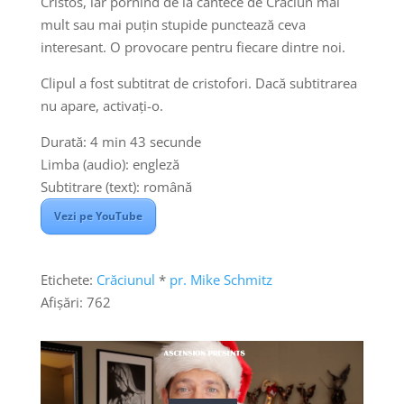
Cristos, iar pornind de la cântece de Crăciun mai
mult sau mai puțin stupide punctează ceva
interesant. O provocare pentru fiecare dintre noi.
Clipul a fost subtitrat de cristofori. Dacă subtitrarea
nu apare, activați-o.
Durată: 4 min 43 secunde
Limba (audio): engleză
Subtitrare (text): română
Vezi pe YouTube
Etichete:
Crăciunul
*
pr. Mike Schmitz
Afișări:
762