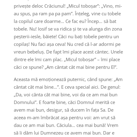
privește deloc Crăciunul! „Micul toboșar”: „Vino, mi-
au spus, pa ram pa pa pam”. Înțeleg, vine cu tobele
la copilul care doarme… Ce fac eu? Încep… să bat
tobele. Nu! Iosif se va ridica și te va alunga din zona
peșterii-iesle, băiete! Căci nu bați tobele pentru un
copilaș! Nu faci așa ceva! Nu cred că l-ar adormi pe
vreun bebeluș. De fapt îmi place acest cântec. Unele
dintre ele îmi cam plac. „Micul toboșar” – îmi place
căci ce spune? „Am cântat cât mai bine pentru El”.
Aceasta mă emoționează puternic, când spune: „Am
cântat cât mai bine…”. E ceva special aici. De genul:
„Da, voi cânta cât mai bine, voi da ce am mai bun
Domnului”. E foarte bine, căci Domnul merită ce
avem mai bun, desigur, să ducem în fața Sa. De
aceea m-am îmbrăcat așa pentru voi: am vrut să
dau ce am mai bun. Căciula… cea mai bună! Vrem
să îi dăm lui Dumnezeu ce avem mai bun. Dar e