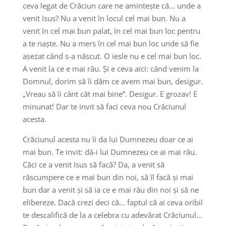
ceva legat de Crăciun care ne amintește că… unde a
venit Isus? Nu a venit în locul cel mai bun. Nu a
venit în cel mai bun palat, în cel mai bun loc pentru
a te naște. Nu a mers în cel mai bun loc unde să fie
așezat când s-a născut. O iesle nu e cel mai bun loc.
A venit la ce e mai rău. Și e ceva aici: când venim la
Domnul, dorim să îi dăm ce avem mai bun, desigur.
„Vreau să îi cânt cât mai bine”. Desigur. E grozav! E
minunat! Dar te invit să faci ceva nou Crăciunul
acesta.
Crăciunul acesta nu îi da lui Dumnezeu doar ce ai
mai bun. Te invit: dă-i lui Dumnezeu ce ai mai rău.
Căci ce a venit Isus să facă? Da, a venit să
răscumpere ce e mai bun din noi, să îl facă și mai
bun dar a venit și să ia ce e mai rău din noi și să ne
elibereze. Dacă crezi deci că… faptul că ai ceva oribil
te descalifică de la a celebra cu adevărat Crăciunul…