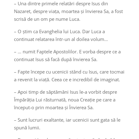
– Una dintre primele relatări despre Isus din
Nazaret, despre viața, moartea și învierea Sa, a fost
scrisă de un om pe nume Luca.
– O știm ca Evanghelia lui Luca. Dar Luca a
continuat relatarea într-un al doilea volum…
– … numit Faptele Apostolilor. E vorba despre ce a
continuat Isus să facă după învierea Sa.
– Fapte începe cu ucenicii stând cu Isus, care tocmai
a revenit la viață. Ceea ce e incredibil de imaginat.
– Apoi timp de săptămâni Isus le-a vorbit despre
Împărăția Lui răsturnată, noua Creație pe care a
început-o prin moartea și Învierea Sa.
– Sunt lucruri exaltante, iar ucenicii sunt gata să le
spună lumii.