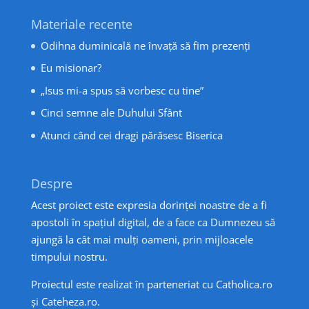
Materiale recente
Odihna duminicală ne învață să fim prezenți
Eu misionar?
„Isus mi-a spus să vorbesc cu tine”
Cinci semne ale Duhului Sfânt
Atunci când cei dragi părăsesc Biserica
Despre
Acest proiect este expresia dorinței noastre de a fi
apostoli în spațiul digital, de a face ca Dumnezeu să
ajungă la cât mai mulți oameni, prin mijloacele
timpului nostru.
Proiectul este realizat în parteneriat cu
Catholica.ro
și
Cateheza.ro
.