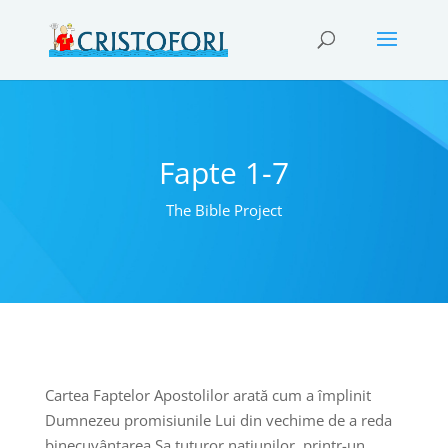
Fapte 1-7
The Bible Project
Cartea Faptelor Apostolilor arată cum a împlinit
Dumnezeu promisiunile Lui din vechime de a reda
binecuvântarea Sa tuturor națiunilor, printr-un