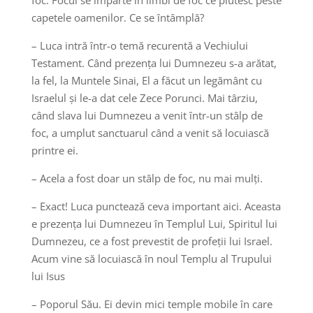
capetele oamenilor. Ce se întâmplă?
– Luca intră într-o temă recurentă a Vechiului
Testament. Când prezența lui Dumnezeu s-a arătat,
la fel, la Muntele Sinai, El a făcut un legământ cu
Israelul și le-a dat cele Zece Porunci. Mai târziu,
când slava lui Dumnezeu a venit într-un stâlp de
foc, a umplut sanctuarul când a venit să locuiască
printre ei.
– Acela a fost doar un stâlp de foc, nu mai mulți.
– Exact! Luca punctează ceva important aici. Aceasta
e prezența lui Dumnezeu în Templul Lui, Spiritul lui
Dumnezeu, ce a fost prevestit de profeții lui Israel.
Acum vine să locuiască în noul Templu al Trupului
lui Isus
– Poporul Său. Ei devin mici temple mobile în care