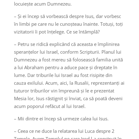
locuiește acum Dumnezeu.
– Și ei încep să vorbească despre Isus, dar vorbesc
în limbi pe care nu le cunoșteau înainte. Totuși, toți
vizitatorii îi pot înțelege. Ce se întâmplă?
– Petru se ridică explicând că aceasta e împlinirea
speranțelor lui Israel, conform Scripturii. Planul lui
Dumnezeu a fost mereu să folosească familia unită
a lui Abraham pentru a aduce pace și dreptate în
lume. Dar triburile lui Israel au fost risipite din
cauza exilului. Acum, aici, la Rusalii, reprezentanți ai
tuturor triburilor vin împreună și le e prezentat
Mesia lor, Isus răstignit și înviat, ca să poată deveni
acum poporul refăcut al lui Israel.
– Mii dintre ei încep să urmeze calea lui Isus.
– Ceea ce ne duce la relatarea lui Luca despre 2
Temple. Avem Templul pe care Irod l-a construit în