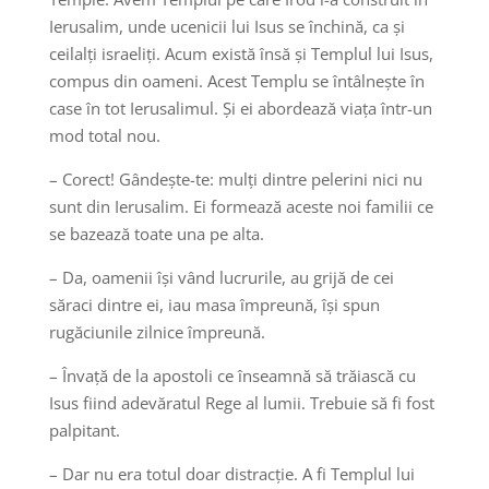
Ierusalim, unde ucenicii lui Isus se închină, ca și
ceilalți israeliți. Acum există însă și Templul lui Isus,
compus din oameni. Acest Templu se întâlnește în
case în tot Ierusalimul. Și ei abordează viața într-un
mod total nou.
– Corect! Gândește-te: mulți dintre pelerini nici nu
sunt din Ierusalim. Ei formează aceste noi familii ce
se bazează toate una pe alta.
– Da, oamenii își vând lucrurile, au grijă de cei
săraci dintre ei, iau masa împreună, își spun
rugăciunile zilnice împreună.
– Învață de la apostoli ce înseamnă să trăiască cu
Isus fiind adevăratul Rege al lumii. Trebuie să fi fost
palpitant.
– Dar nu era totul doar distracție. A fi Templul lui