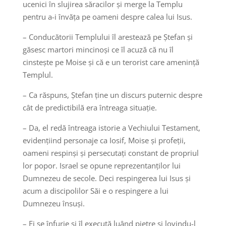
ucenici în slujirea săracilor și merge la Templu
pentru a-i învăța pe oameni despre calea lui Isus.
– Conducătorii Templului îl arestează pe Ștefan și
găsesc martori mincinoși ce îl acuză că nu îl
cinstește pe Moise și că e un terorist care amenință
Templul.
– Ca răspuns, Ștefan ține un discurs puternic despre
cât de predictibilă era întreaga situație.
– Da, el redă întreaga istorie a Vechiului Testament,
evidențiind personaje ca Iosif, Moise și profeții,
oameni respinși și persecutați constant de propriul
lor popor. Israel se opune reprezentanților lui
Dumnezeu de secole. Deci respingerea lui Isus și
acum a discipolilor Săi e o respingere a lui
Dumnezeu însuși.
– Ei se înfurie și îl execută luând pietre și lovindu-l