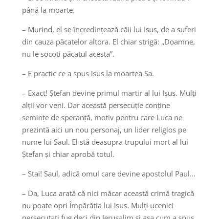
până la moarte.
– Murind, el se încredințează căii lui Isus, de a suferi
din cauza păcatelor altora. El chiar strigă: „Doamne,
nu le socoti păcatul acesta”.
– E practic ce a spus Isus la moartea Sa.
– Exact! Ștefan devine primul martir al lui Isus. Mulți
alții vor veni. Dar această persecuție conține
semințe de speranță, motiv pentru care Luca ne
prezintă aici un nou personaj, un lider religios pe
nume lui Saul. El stă deasupra trupului mort al lui
Ștefan și chiar aprobă totul.
– Stai! Saul, adică omul care devine apostolul Paul…
– Da, Luca arată că nici măcar această crimă tragică
nu poate opri Împărăția lui Isus. Mulți ucenici
persecutați fug deci din Ierusalim și așa cum a spus