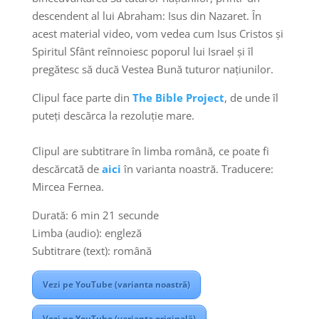
descendent al lui Abraham: Isus din Nazaret. În
acest material video, vom vedea cum Isus Cristos și
Spiritul Sfânt reînnoiesc poporul lui Israel și îl
pregătesc să ducă Vestea Bună tuturor națiunilor.
Clipul face parte din
The Bible Project
, de unde îl
puteți descărca la rezoluție mare.
Clipul are subtitrare în limba română, ce poate fi
descărcată de
aici
în varianta noastră. Traducere:
Mircea Fernea.
Durată: 6 min 21 secunde
Limba (audio): engleză
Subtitrare (text): română
Vezi pe YouTube (varianta noastră)
Vezi pe YouTube (varianta originală)