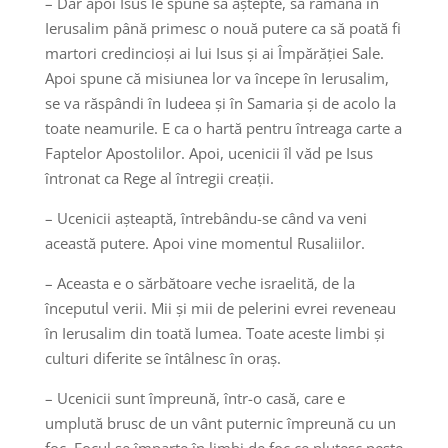
– Dar apoi Isus le spune să aștepte, să rămână în
Ierusalim până primesc o nouă putere ca să poată fi
martori credincioși ai lui Isus și ai Împărăției Sale.
Apoi spune că misiunea lor va începe în Ierusalim,
se va răspândi în Iudeea și în Samaria și de acolo la
toate neamurile. E ca o hartă pentru întreaga carte a
Faptelor Apostolilor. Apoi, ucenicii îl văd pe Isus
întronat ca Rege al întregii creații.
– Ucenicii așteaptă, întrebându-se când va veni
această putere. Apoi vine momentul Rusaliilor.
– Aceasta e o sărbătoare veche israelită, de la
începutul verii. Mii și mii de pelerini evrei reveneau
în Ierusalim din toată lumea. Toate aceste limbi și
culturi diferite se întâlnesc în oraș.
– Ucenicii sunt împreună, într-o casă, care e
umplută brusc de un vânt puternic împreună cu un
foc. Focul se împarte în limbi de foc ce plutesc peste