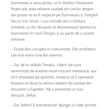
Dumnezeu e ceva serios, ca în Vechiul Testament.
Poate știți acea relatare ciudată din Levitic despre
doi preoți ce nu îl respectă pe Dumnezeu și Templul
Său și mor brusc. Luca include aici o relatare
similară, cu doi discipoli ce dezonorează Spiritul lui
Dumnezeu în noul Templu și au parte de o soartă
similară.
– Există deci corupție în comunitate. Dar problema
cea mai mare vine din exterior.
– Da, de la celălalt Templu. Liderii săi sunt
amenințați de această nouă mișcare mesianică, așa
că îi arestează pe apostoli, încearcă să îi oprească.
Aceasta ne duce la ultima relatare din partea din
Ierusalim a Faptelor. Ne e prezentat un nou
discipol, Ștefan.
– Da, Ștefan! E extraordinar! Ajunge un lider printre