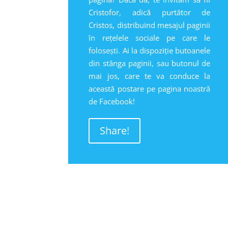
Cristofor, adică purtător de
Cristos, distribuind mesajul paginii
în rețelele sociale pe care le
folosești. Ai la dispoziție butoanele
din stânga paginii, sau butonul de
mai jos, care te va conduce la
această postare pe pagina noastră
de Facebook!
Share!