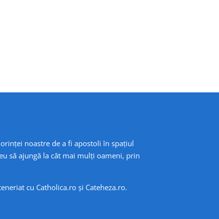
orinței noastre de a fi apostoli în spațiul
eu să ajungă la cât mai mulți oameni, prin
rteneriat cu
Catholica.ro
și
Cateheza.ro
.