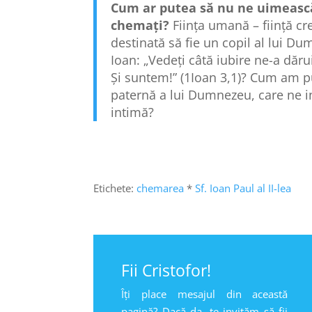
Cum ar putea să nu ne uimească
chemați?
Ființa umană – ființă cre
destinată să fie un copil al lui 
Ioan: „Vedeţi câtă iubire ne-a dăr
Şi suntem!” (1Ioan 3,1)? Cum am p
paternă a lui Dumnezeu, care ne i
intimă?
Etichete:
chemarea
*
Sf. Ioan Paul al II-lea
Fii Cristofor!
Îți place mesajul din această
pagină? Dacă da, te invităm să fii