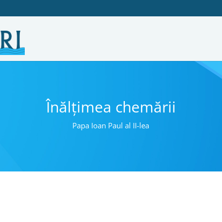
Înălțimea chemării
Papa Ioan Paul al II-lea