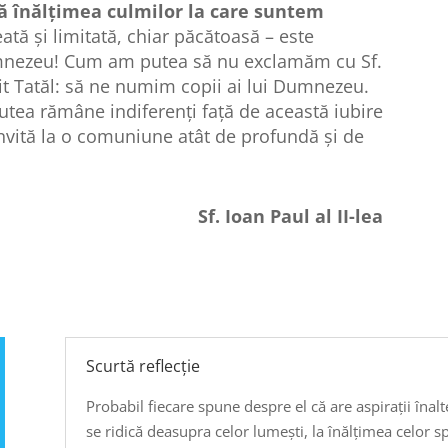
 înălțimea culmilor la care suntem
ată și limitată, chiar păcătoasă – este
Dumnezeu! Cum am putea să nu exclamăm cu Sf.
uit Tatăl: să ne numim copii ai lui Dumnezeu.
utea rămâne indiferenți față de această iubire
nvită la o comuniune atât de profundă și de
Sf. Ioan Paul al II-lea
Scurtă reflecție
Probabil fiecare spune despre el că are aspirații înalt
se ridică deasupra celor lumești, la înălțimea celor s