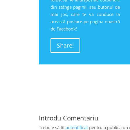
din stânga paginii, sau butonul de
mai jos, care te va conduce la
această postare pe pagina noastră
de Facebook!
Share!
Introdu Comentariu
Trebuie să fii
autentificat
pentru a publica un