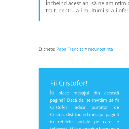
Încheind acest an, să ne amintim d
trăit, pentru a-i mulțumi și a-i ofe
Etichete:
Papa Francisc
*
recunoștința
Fii Cristofor!
Îți place mesajul din această
pagină? Dacă da, te invităm să fii
Cristofor, adică purtător de
Cristos, distribuind mesajul paginii
în rețelele sociale pe care le
folosești. Ai la dispoziție butoanele