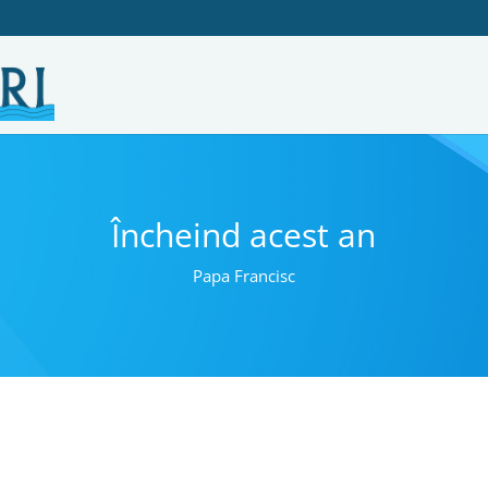
Încheind acest an
Papa Francisc