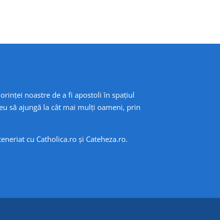
orinței noastre de a fi apostoli în spațiul
eu să ajungă la cât mai mulți oameni, prin
rteneriat cu
Catholica.ro
și
Cateheza.ro
.