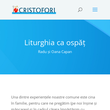
Liturghia ca ospăț
Radu și Oana Capan
Una dintre experiențele noastre comune este cina
în familie, pentru care ne pregătim (pe noi înșine și
mâncarea) și în cadrul căreia împărtășim cu