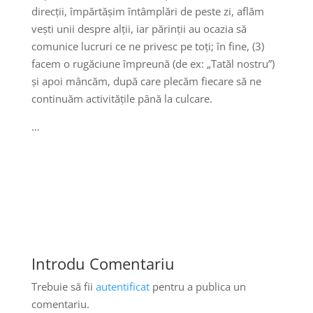
direcții, împărtășim întâmplări de peste zi, aflăm
vești unii despre alții, iar părinții au ocazia să
comunice lucruri ce ne privesc pe toți; în fine, (3)
facem o rugăciune împreună (de ex: „Tatăl nostru”)
și apoi mâncăm, după care plecăm fiecare să ne
continuăm activitățile până la culcare.
…
Introdu Comentariu
Trebuie să fii
autentificat
pentru a publica un
comentariu.