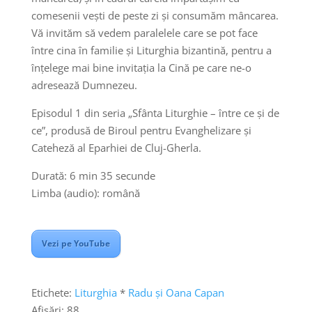
comesenii vești de peste zi și consumăm mâncarea.
Vă invităm să vedem paralelele care se pot face
între cina în familie și Liturghia bizantină, pentru a
înțelege mai bine invitația la Cină pe care ne-o
adresează Dumnezeu.
Episodul 1 din seria „Sfânta Liturghie – între ce și de
ce”, produsă de Biroul pentru Evanghelizare și
Cateheză al Eparhiei de Cluj-Gherla.
Durată: 6 min 35 secunde
Limba (audio): română
Vezi pe YouTube
Etichete:
Liturghia
*
Radu și Oana Capan
Afișări:
88