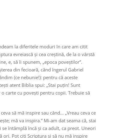
deam la diferitele moduri în care am citit
ptura evreiască și cea creștină, de la o vârstă
mine, e, să îi spunem, „epoca poveștilor”.
terea din fecioară, când îngerul Gabriel
gândim (ce nebunie!): pentru că aceste
ști atent Biblia spui: „Stai puțin! Sunt
r o carte cu povești pentru copii. Trebuie să
e ceva să mă inspire sau când… „Vreau ceva ce
etește; mă va inspira.” Mi-am dat seama că, stai
se întâmplă încă și ca adult, ca preot. Uneori
ă ori. Pot citi Scriptura și să nu mă inspire