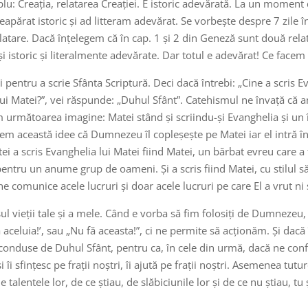
plu: Creația, relatarea Creației. E istoric adevărată. La un momen
neapărat istoric și ad litteram adevărat. Se vorbește despre 7 zile î
 relatare. Dacă înțelegem că în cap. 1 și 2 din Geneză sunt două relat
istoric și literalmente adevărate. Dar totul e adevărat! Ce facem 
entru a scrie Sfânta Scriptură. Deci dacă întrebi: „Cine a scris Ev
lui Matei?”, vei răspunde: „Duhul Sfânt”. Catehismul ne învață că 
em următoarea imagine: Matei stând și scriindu-și Evanghelia și un în
avem această idee că Dumnezeu îl copleșește pe Matei iar el intră î
tei a scris Evanghelia lui Matei fiind Matei, un bărbat evreu care a
pentru un anume grup de oameni. Și a scris fiind Matei, cu stilul s
ne comunice acele lucruri și doar acele lucruri pe care El a vrut n
l vieții tale și a mele. Când e vorba să fim folosiți de Dumnezeu, 
 aceluia!’, sau „Nu fă aceasta!”, ci ne permite să acționăm. Și dacă
 conduse de Duhul Sfânt, pentru ca, în cele din urmă, dacă ne con
i îi sfințesc pe frații noștri, îi ajută pe frații noștri. Asemenea tutur
talentele lor, de ce știau, de slăbiciunile lor și de ce nu știau, 