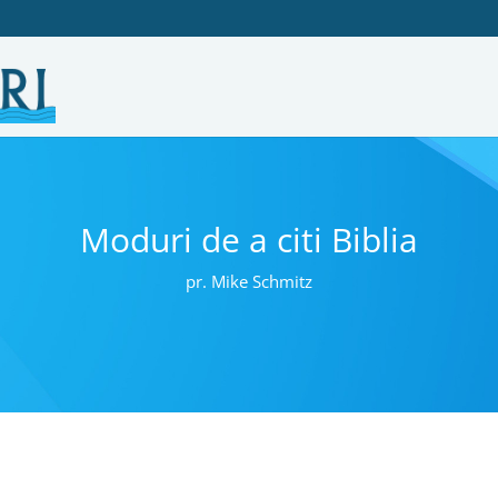
Moduri de a citi Biblia
pr. Mike Schmitz