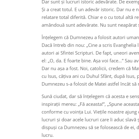
Dar sunt și lucruri istoric adevărate. De exem
Și a creat totul. E un adevăr istoric. Dar nu e 
relatare total diferită. Chiar e o cu totul altă
amândouă sunt adevărate. Nu sunt neapărat și 
Înțelegem că Dumnezeu a folosit autori umani p
Dacă întreb din nou: „Cine a scris Evanghelia 
autori ai Sfintei Scripturi. De fapt, uneori av
el: „O, da. E foarte bine. Așa voi face…” Sau 
Dar nu așa a fost. Noi, catolicii, credem că Ma
cu Isus, câțiva ani cu Duhul Sfânt, după Isus, 
Dumnezeu s-a folosit de Matei astfel încât să 
Sună ciudat, dar să înțelegem că acesta e sensu
inspirații mereu: „Fă aceasta!”, „Spune aceasta
conforme cu voința Lui. Viețile noastre ajung
lucruri și doar acele lucruri care îi aduc slavă ș
dispuși ca Dumnezeu să se folosească de ei, de 
lucru.