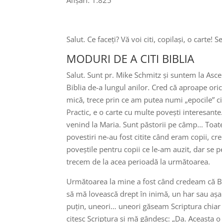
Afișări:
1.825
Salut. Ce faceți? Vă voi citi, copilași, o carte!
MODURI DE A CITI BIBLIA
Salut. Sunt pr. Mike Schmitz și suntem la Asc
Biblia de-a lungul anilor. Cred că aproape oric
mică, trece prin ce am putea numi „epocile” citi
Practic, e o carte cu multe povești interesant
venind la Maria. Sunt păstorii pe câmp… Toate 
povestiri ne-au fost citite când eram copii, cr
poveștile pentru copii ce le-am auzit, dar se p
trecem de la acea perioadă la următoarea.
Următoarea la mine a fost când credeam că Bib
să mă lovească drept în inimă, un har sau așa c
puțin, uneori… uneori găseam Scriptura chiar d
citesc Scriptura și mă gândesc: „Da. Aceasta o ș