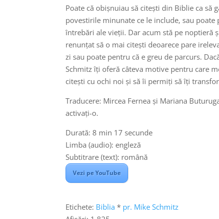
Poate că obișnuiau să citești din Biblie ca să g
povestirile minunate ce le include, sau poate
întrebări ale vieții. Dar acum stă pe noptieră ș
renunțat să o mai citești deoarece pare ireleva
zi sau poate pentru că e greu de parcurs. Dacă
Schmitz îți oferă câteva motive pentru care mer
citești cu ochi noi și să îi permiți să îți transf
Traducere: Mircea Fernea și Mariana Buturuga
Puteț
activați-o.
Durată: 8 min 17 secunde
Limba (audio): engleză
Subtitrare (text): română
Vezi pe YouTube
Etichete:
Biblia
*
pr. Mike Schmitz