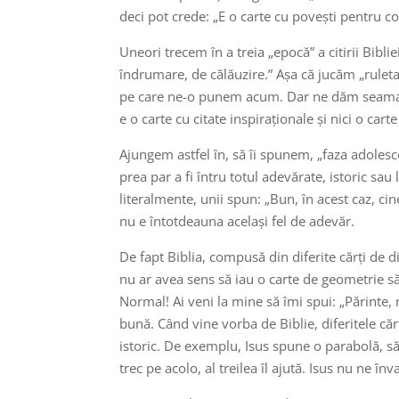
deci pot crede: „E o carte cu povești pentru cop
Uneori trecem în a treia „epocă” a citirii Bib
îndrumare, de călăuzire.” Așa că jucăm „rule
pe care ne-o punem acum. Dar ne dăm seama c
e o carte cu citate inspiraționale și nici o cart
Ajungem astfel în, să îi spunem, „faza adolesc
prea par a fi întru totul adevărate, istoric sa
literalmente, unii spun: „Bun, în acest caz, cin
nu e întotdeauna același fel de adevăr.
De fapt Biblia, compusă din diferite cărți de 
nu ar avea sens să iau o carte de geometrie să
Normal! Ai veni la mine să îmi spui: „Părinte,
bună. Când vine vorba de Biblie, diferitele căr
istoric. De exemplu, Isus spune o parabolă, s
trec pe acolo, al treilea îl ajută. Isus nu ne î