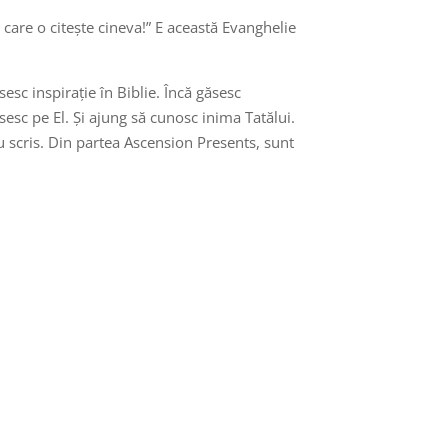
 care o citește cineva!” E această Evanghelie
ăsesc inspirație în Biblie. Încă găsesc
ăsesc pe El. Și ajung să cunosc inima Tatălui.
 au scris. Din partea Ascension Presents, sunt