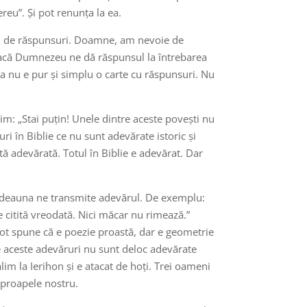
ereu”. Și pot renunța la ea.
, ci de răspunsuri. Doamne, am nevoie de
 dacă Dumnezeu ne dă răspunsul la întrebarea
nu e pur și simplu o carte cu răspunsuri. Nu
im: „Stai puțin! Unele dintre aceste povești nu
ri în Biblie ce nu sunt adevărate istoric și
ată adevărată. Totul în Biblie e adevărat. Dar
ntotdeauna ne transmite adevărul. De exemplu:
e citită vreodată. Nici măcar nu rimează.”
pot spune că e poezie proastă, dar e geometrie
tre aceste adevăruri nu sunt deloc adevărate
m la Ierihon și e atacat de hoți. Trei oameni
 aproapele nostru.