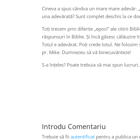
Cineva a spus cândva un mare mare adevăr: „Ai 
una adevărată? Sunt complet deschis la ce do
Toți trecem prin diferite „epoci” ale citirii Bibl
răspunsuri în Biblie. Și încă găsesc călăuzire î
Totul e adevărat. Poți crede totul. Ne folosim ș
pr. Mike. Dumnezeu să vă binecuvânteze!
S-a înțeles? Poate trebuia să mai spun lucruri
Introdu Comentariu
Trebuie să fii
autentificat
pentru a publica un