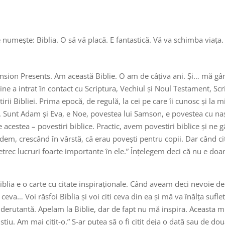
 Se numește: Biblia. O să vă placă. E fantastică. Vă va schimba viața.
ension Presents. Am această Biblie. O am de câțiva ani. Și… mă gân
ine a intrat în contact cu Scriptura, Vechiul și Noul Testament, Scri
rii Bibliei. Prima epocă, de regulă, la cei pe care îi cunosc și la 
e. Sunt Adam și Eva, e Noe, povestea lui Samson, e povestea cu naș
acestea – povestiri biblice. Practic, avem povestiri biblice și ne 
edem, crescând în vârstă, că erau povești pentru copii. Dar când cite
etrec lucruri foarte importante în ele.” Înțelegem deci că nu e doa
lia e o carte cu citate inspiraționale. Când aveam deci nevoie d
eva… Voi răsfoi Biblia și voi citi ceva din ea și mă va înălța sufl
erutantă. Apelam la Biblie, dar de fapt nu mă inspira. Aceasta mi 
tiu. Am mai citit-o.” S-ar putea să o fi citit deja o dată sau de dou