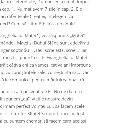
t dat în… eternitate, Dumnezeu a creat timpul.
n cap. 1. Nu mai avem 7 zile în cap. 2. E o
ări diferite ale Creației, înțelegem că
deci? Cum să citim Biblia ca un adult?
anghelia lui Matei?”, vei răspunde: „Matei”.
amândoi, Matei și Duhul Sfânt, sunt adevărați
ger șoptindu-i: „Hei, scrie asta, scrie…” iar
n transă și pune în scris Evanghelia lui Matei…
 trăit câțiva ani ca vameș, câțiva ani împreună
ău, cu cunoștințele sale, cu neștiința sa… Dar
i să le comunice, pentru mântuirea noastră.
nu e ca a fi posedați de El. Nu ne dă mici
 îi spunem „da”, viețile noastre devin
formăm perfect voinței Lui, să facem acele
or scriitorilor Sfintei Scripturi, care au fost
tu și eu suntem chemați să facem cam același