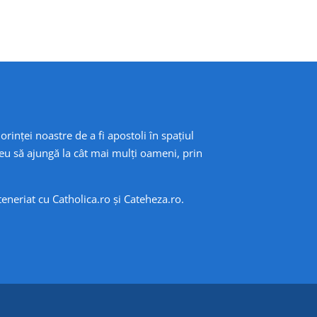
orinței noastre de a fi apostoli în spațiul
eu să ajungă la cât mai mulți oameni, prin
rteneriat cu
Catholica.ro
și
Cateheza.ro
.