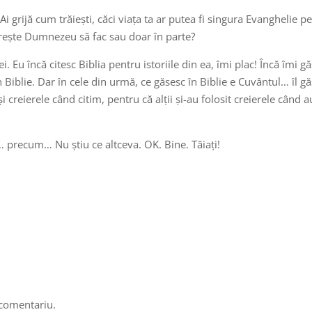
grijă cum trăiești, căci viața ta ar putea fi singura Evanghelie pe
rește Dumnezeu să fac sau doar în parte?
iei. Eu încă citesc Biblia pentru istoriile din ea, îmi plac! Încă îmi g
n Biblie. Dar în cele din urmă, ce găsesc în Biblie e Cuvântul… îl g
i creierele când citim, pentru că alții și-au folosit creierele când
… precum… Nu știu ce altceva. OK. Bine. Tăiați!
 comentariu.