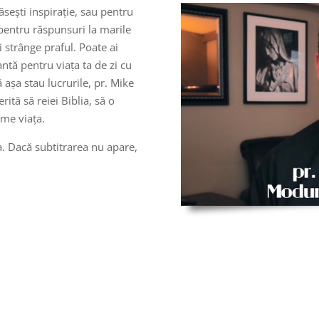
ăsești inspirație, sau pentru
 pentru răspunsuri la marile
i strânge praful. Poate ai
ACTIVAȚI VOLUMUL
ntă pentru viața ta de zi cu
 așa stau lucrurile, pr. Mike
ită să reiei Biblia, să o
orme viața.
. Dacă subtitrarea nu apare,
i sări peste
anunțuri