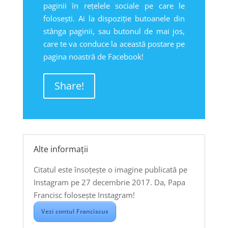
paginii în rețelele sociale pe care le
folosești. Ai la dispoziție butoanele din
stânga paginii, sau butonul de mai jos,
care te va conduce la această postare pe
pagina noastră de Facebook!
Share!
Alte informații
Citatul este însoțește o imagine publicată pe
Instagram pe 27 decembrie 2017. Da, Papa
Francisc folosește Instagram!
Vezi contul Franciscus