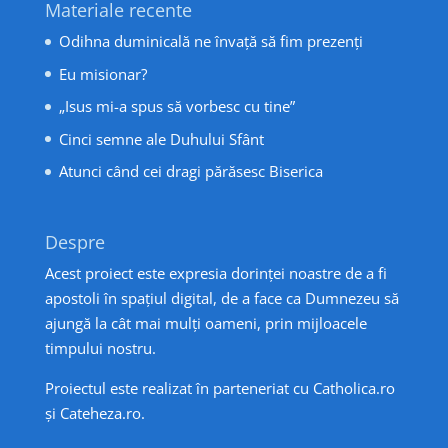
Materiale recente
Odihna duminicală ne învață să fim prezenți
Eu misionar?
„Isus mi-a spus să vorbesc cu tine”
Cinci semne ale Duhului Sfânt
Atunci când cei dragi părăsesc Biserica
Despre
Acest proiect este expresia dorinței noastre de a fi
apostoli în spațiul digital, de a face ca Dumnezeu să
ajungă la cât mai mulți oameni, prin mijloacele
timpului nostru.
Proiectul este realizat în parteneriat cu
Catholica.ro
și
Cateheza.ro
.