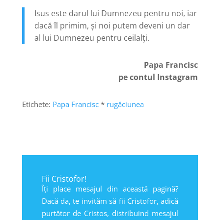
Isus este darul lui Dumnezeu pentru noi, iar
dacă îl primim, și noi putem deveni un dar
al lui Dumnezeu pentru ceilalți.
Papa Francisc
pe contul Instagram
Etichete:
Papa Francisc
*
rugăciunea
Fii Cristofor!
Îți place mesajul din această pagină?
Dacă da, te invităm să fii Cristofor, adică
purtător de Cristos, distribuind mesajul