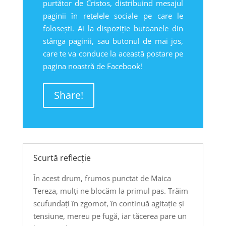
purtător de Cristos, distribuind mesajul
paginii în rețelele sociale pe care le
folosești. Ai la dispoziție butoanele din
stânga paginii, sau butonul de mai jos,
care te va conduce la această postare pe
pagina noastră de Facebook!
Share!
Scurtă reflecție
În acest drum, frumos punctat de Maica
Tereza, mulți ne blocăm la primul pas. Trăim
scufundați în zgomot, în continuă agitație și
tensiune, mereu pe fugă, iar tăcerea pare un