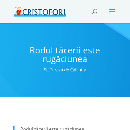
Rodul tăcerii este
rugăciunea
Sf. Tereza de Calcutta
Rodul tăcerii este rugăciunea.