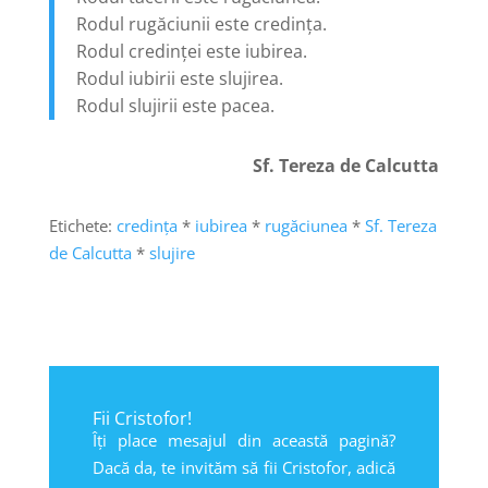
Rodul rugăciunii este credința.
Rodul credinței este iubirea.
Rodul iubirii este slujirea.
Rodul slujirii este pacea.
Sf. Tereza de Calcutta
Etichete:
credința
*
iubirea
*
rugăciunea
*
Sf. Tereza
de Calcutta
*
slujire
Fii Cristofor!
Îți place mesajul din această pagină?
Dacă da, te invităm să fii Cristofor, adică