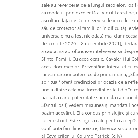
sale au reverberat de-a lungul secolelor. Iosif
ca modelul prin excelență al virtuții creștine,
ascultare față de Dumnezeu și de încredere în
său de protector al familiilor în dificultățile vie
universale nu a fost niciodată mai clar necesar.
decembrie 2020 – 8 decembrie 2021), declarat
a căutat să aprofundeze înțelegerea sa despre P
Sfintei Familii. Cu acea ocazie, Cavalerii lui
Puteț
acest documentar. Prezentând interviuri cu exp
lângă mărturii puternice de primă mână, „Sfânt
spiritual” oferă credincioșilor ocazia de a re
uneia dintre cele mai incredibile vieți din înt
bărbat a cărui paternitate spirituală rămâne de
Sfântul Iosif, vedem misiunea și mandatul nos
păzim adevărul. El a condus prin slujire și cura
facem și noi. Este singura cale pentru a depăș
confruntă familiile noastre, Biserica și cultur
al Cavalerilor lui Columb Patrick Kelly)