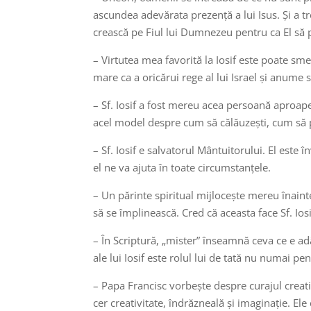
ascundea adevărata prezență a lui Isus. Și a tre
crească pe Fiul lui Dumnezeu pentru ca El să p
– Virtutea mea favorită la Iosif este poate sme
mare ca a oricărui rege al lui Israel și anume s
– Sf. Iosif a fost mereu acea persoană aproape 
acel model despre cum să călăuzești, cum să pro
– Sf. Iosif e salvatorul Mântuitorului. El este 
el ne va ajuta în toate circumstanțele.
– Un părinte spiritual mijlocește mereu înainte
să se împlinească. Cred că aceasta face Sf. Ios
– În Scriptură, „mister” înseamnă ceva ce e ad
ale lui Iosif este rolul lui de tată nu numai pen
– Papa Francisc vorbește despre curajul creativ
cer creativitate, îndrăzneală și imaginație. Ele c