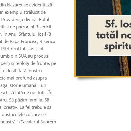
 din Nazaret se evidențiază
 un exemplu strălucit de
ACTIVAȚI VOLUMUL
 Providența divină. Rolul
ții și de patron al Bisericii
 În Anul Sfântului Iosif (8
 de Papa Francisc, Biserica
ăzitorul lui Isus și al
 Columb din SUA au produs
i sări peste
anunțuri
erți și teologi de frunte, pe
ul Iosif: tatăl nostru
flecta mai profund asupra
reaga istorie umană – un
schisă față de noi toți. „În
tru. Să păzim familia. Să
j creativ. La fel trebuie să
i obstacolele cu care se
a noastră.” (Cavalerul Suprem