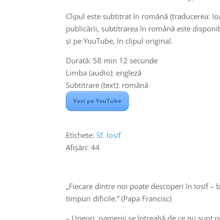
Clipul este subtitrat în română (traducerea:
publicării, subtitrarea în română este disponib
și pe YouTube, în clipul original.
Durată: 58 min 12 secunde
Limba (audio): engleză
Subtitrare (text): română
Vezi pe YouTube
Etichete:
Sf. Iosif
Afișări:
44
„Fiecare dintre noi poate descoperi în Iosif – 
timpuri dificile.” (Papa Francisc)
– Uneori, oamenii se întreabă de ce nu sunt pr