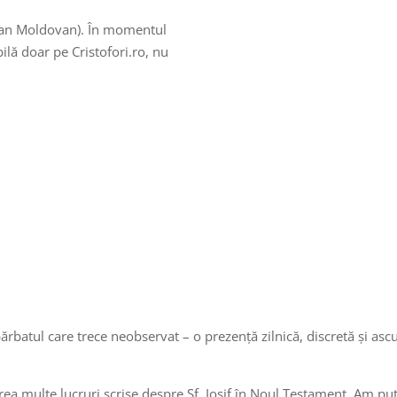
 Ioan Moldovan). În momentul
ilă doar pe Cristofori.ro, nu
bărbatul care trece neobservat – o prezență zilnică, discretă și asc
ea multe lucruri scrise despre Sf. Iosif în Noul Testament. Am pute