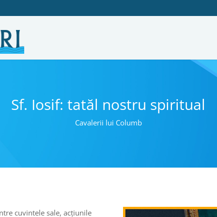
Sf. Iosif: tatăl nostru spiritual
Cavalerii lui Columb
tre cuvintele sale, acțiunile