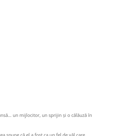
unsă… un mijlocitor, un sprijin și o călăuză în
a spune că el a fost ca un fel de văl care