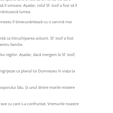
 îl omoare. Așadar, rolul Sf. Iosif a fost să îl
ă mântuiască lumea.
Dumnezeu îl binecuvântează cu o sarcină mai
ă ca întruchiparea acțiunii. Sf. Iosif a fost
entru familie.
lui regilor. Așadar, dacă mergem la Sf. Iosif,
îngrijește ca planul lui Dumnezeu în viața ta
poporului Său. Și unul dintre marile mistere
 grave cu care s-a confruntat. Vremurile noastre