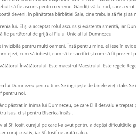
buit să fie ascuns pentru o vreme. Gândiți-vă la Irod, care a vrut să
oată deveni, în plinătatea bărbăției Sale, cine trebuia să fie și s
renia lui. El și-a acceptat rolul ascuns și existența smerită, iar 
ă fie purtătorul de grijă al Fiului Unic al lui Dumnezeu.
invizibilă pentru mulți oameni. Însă pentru mine, el iese în evidenț
tejezi, cum să iubești, cum să te sacrifici și cum să fii prezent p
învățătorul Învățătorului. Este maestrul Maestrului. Este regele Rege
a lui Dumnezeu pentru tine. Se îngrijește de binele vieții tale. Se 
if pentru noi.
ânc păstrat în Inima lui Dumnezeu, pe care El îl dezvăluie treptat 
tru Isus, ci și pentru Biserica însăși.
 al Sf. Iosif, curajul pe care l-a avut pentru a depăși dificultățile
er curaj creativ, iar Sf. Iosif ne arată calea.