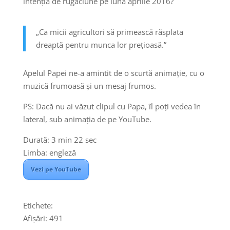
intenția de rugăciune pe luna aprilie 2016?
„Ca micii agricultori să primească răsplata
dreaptă pentru munca lor preţioasă.”
Apelul Papei ne-a amintit de o scurtă animație, cu o
muzică frumoasă și un mesaj frumos.
PS: Dacă nu ai văzut clipul cu Papa, îl poți vedea în
lateral, sub animația de pe YouTube.
Durată: 3 min 22 sec
Limba: engleză
Vezi pe YouTube
Etichete:
Afișări:
491