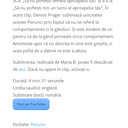
IX-a: „Să nu poftești femeia aproapelui tău” și a X-a:
„Să nu poftești nici un lucru al aproapelui tău”. În
acest clip, Dennis Prager subliniază unicitatea
acestei Porunci prin faptul că nu se referă la
comportamente ci la gânduri. Și este evident de ce:
pentru că de la gând pornește orice comportament.
Amintește apoi că nu dorința în sine este greșită, ci
acea poftă de a deține ce este a altuia.
Subtitrarea, realizată de Maria B. poate fi descărcat
de
aici
. Dacă nu apare în clip, activați-o.
Durată: 4 min 31 secunde
Limba (audio): engleză
Subtitrare (text): română
Vezi pe YouTube
Etichete:
Porunci