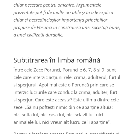
chiar necesare pentru omenire. Argumentele
prezentate pot fi de multe ori utile și în a le explica
chiar și necredincioșilor importanța principiilor
propuse de Porunci în construirea unei societăți bune,
a unei civilizații durabile.
Subtitrarea în limba română
Între cele Zece Porunci, Poruncile 6, 7, 8 și 9, sunt
cele care interzic acțiuni rele: crima, adulterul, furtul
și sperjurul. Apoi mai este o Poruncă prin care se
interzic lucrurile care conduc la crimă, adulter, furt
și sperjur. Care este aceasta? Este ultima dintre cele
zece: „Să nu poftești nimic din ce aparține altuia:
nici soția lui, nici casa lui, nici sclavii lui, nici
animalele lui, nici vreun alt lucru ce îi aparține”.
Pentru a înțelege această Poruncă, și semnificația ei