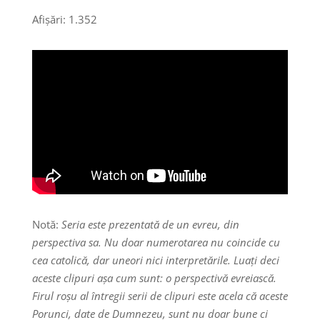
Afișări:
1.352
Notă:
Seria este prezentată de un evreu, din
perspectiva sa. Nu doar numerotarea nu coincide cu
cea catolică, dar uneori nici interpretările. Luați deci
aceste clipuri așa cum sunt: o perspectivă evreiască.
Firul roșu al întregii serii de clipuri este acela că aceste
Porunci, date de Dumnezeu, sunt nu doar bune ci