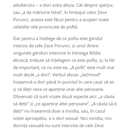
adulterului – a dori soția altuia. Cât despre sperjur,
sau „a da mărturie falsă”, în limbajul celor Zece
Porunci, acesta este făcut pentru a acoperi toate
celelalte rele provocate de poftă.
Dar pentru a înțelege de ce pofta este gândul
interzis de cele Zece Porunci, și unul dintre
singurele gânduri interzise în întreaga Biblie
ebraică, trebuie să înțelegem ce este pofta, și, la fel
de important, ce nu este ea. „A pofti” este mult mai
mult decât „a dori”. Verbul ebraic „lachmod”
înseamnă a dori până în punctul în care cauți să iei
și să deții ceva ce aparține unei alte persoane.
Observați că sunt vizate două aspecte aici: „a căuta
să deții” și „ce aparține altei persoane”. „A căuta să-ți
deții” nu înseamnă doar a invidia, sau, în cazul
soției aproapelui, a o dori sexual. Nici invidia, nici
dorința sexuală nu sunt interzise de cele Zece