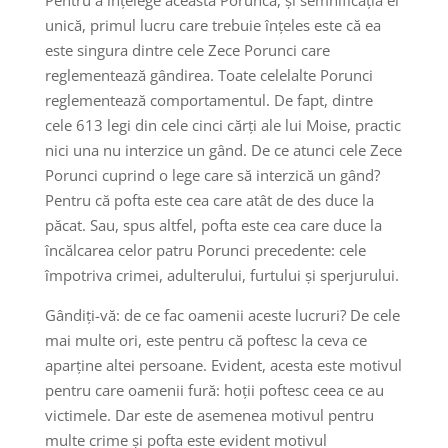
unică, primul lucru care trebuie înțeles este că ea
este singura dintre cele Zece Porunci care
reglementează gândirea. Toate celelalte Porunci
reglementează comportamentul. De fapt, dintre
cele 613 legi din cele cinci cărți ale lui Moise, practic
nici una nu interzice un gând. De ce atunci cele Zece
Porunci cuprind o lege care să interzică un gând?
Pentru că pofta este cea care atât de des duce la
păcat. Sau, spus altfel, pofta este cea care duce la
încălcarea celor patru Porunci precedente: cele
împotriva crimei, adulterului, furtului și sperjurului.
Gândiți-vă: de ce fac oamenii aceste lucruri? De cele
mai multe ori, este pentru că poftesc la ceva ce
aparține altei persoane. Evident, acesta este motivul
pentru care oamenii fură: hoții poftesc ceea ce au
victimele. Dar este de asemenea motivul pentru
multe crime și pofta este evident motivul