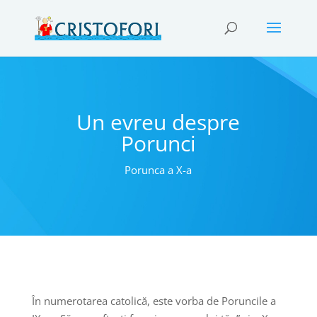
Un evreu despre
Porunci
Porunca a X-a
În numerotarea catolică, este vorba de Poruncile a