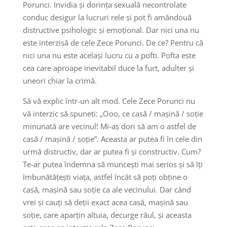
Porunci. Invidia și dorința sexuală necontrolate
conduc desigur la lucruri rele și pot fi amândouă
distructive psihologic și emoțional. Dar nici una nu
este interzisă de cele Zece Porunci. De ce? Pentru că
nici una nu este același lucru cu a pofti. Pofta este
cea care aproape inevitabil duce la furt, adulter și
uneori chiar la crimă.
Să vă explic într-un alt mod. Cele Zece Porunci nu
vă interzic să spuneți: „Ooo, ce casă / mașină / soție
minunată are vecinul! Mi-aș dori să am o astfel de
casă / mașină / soție”. Aceasta ar putea fi în cele din
urmă distructiv, dar ar putea fi și constructiv. Cum?
Te-ar putea îndemna să muncești mai serios și să îți
îmbunătățești viața, astfel încât să poți obține o
casă, mașină sau soție ca ale vecinului. Dar când
vrei și cauți să deții exact acea casă, mașină sau
soție, care aparțin altuia, decurge răul, și aceasta