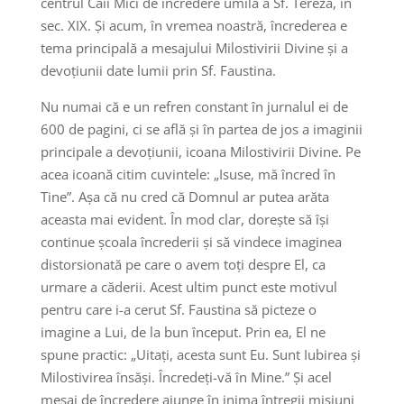
centrul Căii Mici de încredere umilă a Sf. Tereza, în
sec. XIX. Și acum, în vremea noastră, încrederea e
tema principală a mesajului Milostivirii Divine și a
devoțiunii date lumii prin Sf. Faustina.
Nu numai că e un refren constant în jurnalul ei de
600 de pagini, ci se află și în partea de jos a imaginii
principale a devoțiunii, icoana Milostivirii Divine. Pe
acea icoană citim cuvintele: „Isuse, mă încred în
Tine”. Așa că nu cred că Domnul ar putea arăta
aceasta mai evident. În mod clar, dorește să își
continue școala încrederii și să vindece imaginea
distorsionată pe care o avem toți despre El, ca
urmare a căderii. Acest ultim punct este motivul
pentru care i-a cerut Sf. Faustina să picteze o
imagine a Lui, de la bun început. Prin ea, El ne
spune practic: „Uitați, acesta sunt Eu. Sunt Iubirea și
Milostivirea însăși. Încredeți-vă în Mine.” Și acel
mesaj de încredere ajunge în inima întregii misiuni