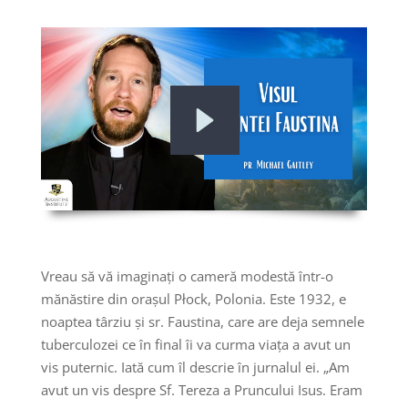
Vreau să vă imaginați o cameră modestă într-o
mănăstire din orașul Płock, Polonia. Este 1932, e
noaptea târziu și sr. Faustina, care are deja semnele
tuberculozei ce în final îi va curma viața a avut un
vis puternic. Iată cum îl descrie în jurnalul ei. „Am
avut un vis despre Sf. Tereza a Pruncului Isus. Eram