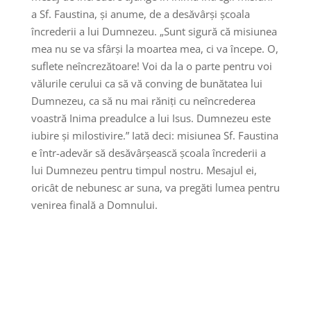
a Sf. Faustina, și anume, de a desăvârși școala
încrederii a lui Dumnezeu. „Sunt sigură că misiunea
mea nu se va sfârși la moartea mea, ci va începe. O,
suflete neîncrezătoare! Voi da la o parte pentru voi
vălurile cerului ca să vă conving de bunătatea lui
Dumnezeu, ca să nu mai răniți cu neîncrederea
voastră Inima preadulce a lui Isus. Dumnezeu este
iubire și milostivire.” Iată deci: misiunea Sf. Faustina
e într-adevăr să desăvârșească școala încrederii a
lui Dumnezeu pentru timpul nostru. Mesajul ei,
oricât de nebunesc ar suna, va pregăti lumea pentru
venirea finală a Domnului.