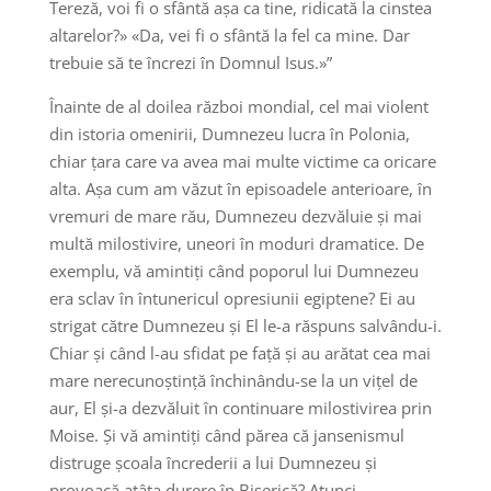
Tereză, voi fi o sfântă așa ca tine, ridicată la cinstea
altarelor?» «Da, vei fi o sfântă la fel ca mine. Dar
trebuie să te încrezi în Domnul Isus.»”
Înainte de al doilea război mondial, cel mai violent
din istoria omenirii, Dumnezeu lucra în Polonia,
chiar țara care va avea mai multe victime ca oricare
alta. Așa cum am văzut în episoadele anterioare, în
vremuri de mare rău, Dumnezeu dezvăluie și mai
multă milostivire, uneori în moduri dramatice. De
exemplu, vă amintiți când poporul lui Dumnezeu
era sclav în întunericul opresiunii egiptene? Ei au
strigat către Dumnezeu și El le-a răspuns salvându-i.
Chiar și când l-au sfidat pe față și au arătat cea mai
mare nerecunoștință închinându-se la un vițel de
aur, El și-a dezvăluit în continuare milostivirea prin
Moise. Și vă amintiți când părea că jansenismul
distruge școala încrederii a lui Dumnezeu și
provoacă atâta durere în Biserică? Atunci