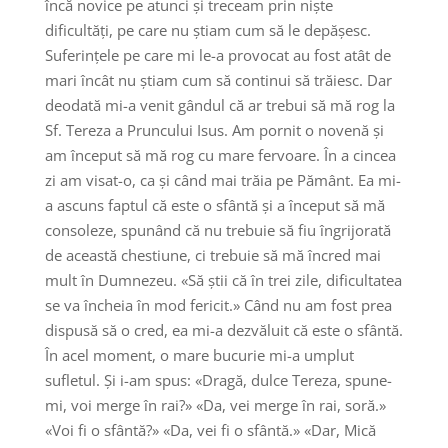
încă novice pe atunci și treceam prin niște
dificultăți, pe care nu știam cum să le depășesc.
Suferințele pe care mi le-a provocat au fost atât de
mari încât nu știam cum să continui să trăiesc. Dar
deodată mi-a venit gândul că ar trebui să mă rog la
Sf. Tereza a Pruncului Isus. Am pornit o novenă și
am început să mă rog cu mare fervoare. În a cincea
zi am visat-o, ca și când mai trăia pe Pământ. Ea mi-
a ascuns faptul că este o sfântă și a început să mă
consoleze, spunând că nu trebuie să fiu îngrijorată
de această chestiune, ci trebuie să mă încred mai
mult în Dumnezeu. «Să știi că în trei zile, dificultatea
se va încheia în mod fericit.» Când nu am fost prea
dispusă să o cred, ea mi-a dezvăluit că este o sfântă.
În acel moment, o mare bucurie mi-a umplut
sufletul. Și i-am spus: «Dragă, dulce Tereza, spune-
mi, voi merge în rai?» «Da, vei merge în rai, soră.»
«Voi fi o sfântă?» «Da, vei fi o sfântă.» «Dar, Mică