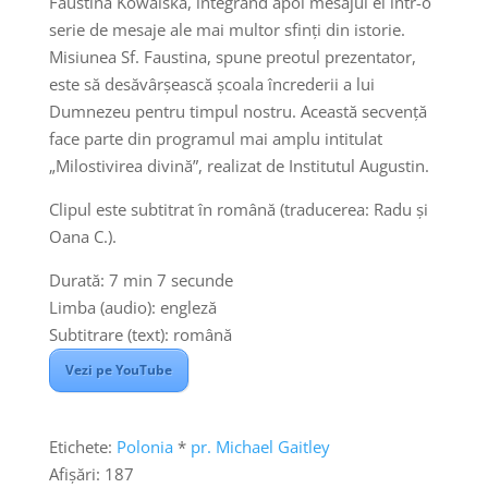
Faustina Kowalska, integrând apoi mesajul ei într-o
serie de mesaje ale mai multor sfinți din istorie.
Misiunea Sf. Faustina, spune preotul prezentator,
este să desăvârșească școala încrederii a lui
Dumnezeu pentru timpul nostru. Această secvență
face parte din programul mai amplu intitulat
„Milostivirea divină”, realizat de Institutul Augustin.
Clipul este subtitrat în română (traducerea: Radu și
Oana C.).
Durată: 7 min 7 secunde
Limba (audio): engleză
Subtitrare (text): română
Vezi pe YouTube
Etichete:
Polonia
*
pr. Michael Gaitley
Afișări:
187