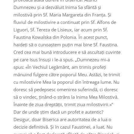
Dumnezeu și-a dezvăluit Inima Sa sfântă și
milostivă prin Sf. Maria Margareta din Franța. Și
fluviul de milostivire a continuat prin Sf. Alfons de
Liguori, Sf. Tereza de Lisieux, iar acum prin Sf.
Faustina Kowalska din Polonia. În acest punct,
haideți să o cunoaștem puțin mai bine Sf. Faustina.
Cred cea mai bună introducere e să ascultați cuvinte
pe care Isus însuși i le-a spus. „Dumnezeu mi-a
spus: «În Vechiul Legământ, am trimis profeți
mânuind fulgere către poporul Meu. Astăzi, te trimit
cu milostivire Mea la poporul din întreaga lume. Nu
doresc să pedepsesc omenirea suferindă, ci doresc
să o vindec, ținând-o strâns la Inima Mea Milostivă.
Înainte de ziua dreptății, trimit ziua milostivirii.»”
Dar de unde știm dacă un profet e autentic?
Desigur, doar Biserica are autoritatea de a lua o
decizie definitivă. Și în cazul Faustinei, a luat. Nu