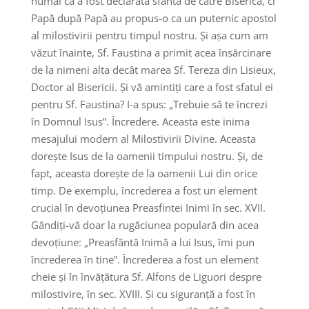
numai că a fost declarată sfântă de către Biserică, ci
Papă după Papă au propus-o ca un puternic apostol
al milostivirii pentru timpul nostru. Și așa cum am
văzut înainte, Sf. Faustina a primit acea însărcinare
de la nimeni alta decât marea Sf. Tereza din Lisieux,
Doctor al Bisericii. Și vă amintiți care a fost sfatul ei
pentru Sf. Faustina? I-a spus: „Trebuie să te încrezi
în Domnul Isus”. Încredere. Aceasta este inima
mesajului modern al Milostivirii Divine. Aceasta
dorește Isus de la oamenii timpului nostru. Și, de
fapt, aceasta dorește de la oamenii Lui din orice
timp. De exemplu, încrederea a fost un element
crucial în devoțiunea Preasfintei Inimi în sec. XVII.
Gândiți-vă doar la rugăciunea populară din acea
devoțiune: „Preasfântă Inimă a lui Isus, îmi pun
încrederea în tine”. Încrederea a fost un element
cheie și în învățătura Sf. Alfons de Liguori despre
milostivire, în sec. XVIII. Și cu siguranță a fost în