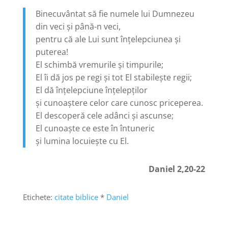
Binecuvântat să fie numele lui Dumnezeu
din veci și până-n veci,
pentru că ale Lui sunt înțelepciunea și
puterea!
El schimbă vremurile și timpurile;
El îi dă jos pe regi și tot El stabilește regii;
El dă înțelepciune înțelepților
și cunoaștere celor care cunosc priceperea.
El descoperă cele adânci și ascunse;
El cunoaște ce este în întuneric
și lumina locuiește cu El.
Daniel 2,20-22
Etichete:
citate biblice
*
Daniel