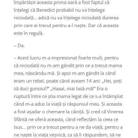
împărtășit aceasta prima oară a fost faptul că
înțelegi că Benedict probabil nu va înțelege
niciodată… adică nu va înțelege niciodată durerea
prin care ai trecut pentru a-l naște. Dar că aceasta
este în regulă.
– Da.
– Acest lucru m-a impresionat foarte mult, pentru
că niciodată nu m-am gândit prin ce a trecut mama
mea, născându-mă. Și apoi m-am gândit la când
eram un rebel, poate când aveam 14 ani: „Hei, poți
să duci gunoiul?” „Haaai, mai lasă-mă!” Era o
ruptură între ce știa mama legat de ce s-a întâmplat
când m-a adus la viață și răspunsul meu. Și aceasta
a fost așadar o chemare la căință. Și cred că Vinerea
Sfântă ne oferă aceasta, când reflectăm la ceea ce
Isus… prin ce a trecut pentru a ne da viață, pentru a
ne naște la viața veșnică, ca să îi răspundem, să ne