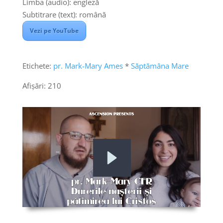
Limba (audio): engleză
Subtitrare (text): română
Vezi pe YouTube
Etichete:
pr. Mark-Mary Ames
*
Săptămâna Mare
Afișări:
210