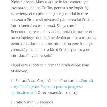
Părintele Mark-Mary o aduce în fața camerei pe
invitata sa, Joanna Griffin, pentru a ne împărtăși
experiența ei cu prima naștere și modul în care
aceasta a făcut-o să privească pătimirea lui Cristos
într-o lumină cu totul nouă. Și așa cum fiul ei
Benedict – care este în viață datorită eforturilor ei –
nu va înțelege niciodată pe deplin prin ce a trecut ea
pentru a-l aduce pe lume, nici noi nu vom înțelege
vreodată pe deplin ce a făcut Cristos pentru a ne
introduce în viața veșnică.
Clipul este subtitrat în română (traducerea: Ioan
Moldovan).
La Editura Viața Creștină i-a apărut cartea
„Cum să
crești în sfințenie. Pași mici pentru progrese
spirituale mari”
. O recomandăm cu drag!
Durată: 6 min 58 secunde