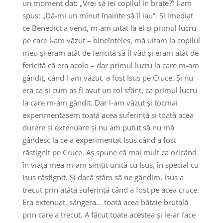
un moment dat: „Vrei să iei copilul în brațe?” I-am
spus: „Dă-mi un minut înainte să îl iau”. Și imediat
ce Benedict a venit, m-am uitat la el și primul lucru
pe care l-am văzut – bineînțeles, mă uitam la copilul
meu și eram atât de fericită să îl văd și eram atât de
fericită că era acolo – dar primul lucru la care m-am
gândit, când l-am văzut, a fost Isus pe Cruce. Și nu
era ca și cum aș fi avut un rol sfânt, ca primul lucru
la care m-am gândit. Dar l-am văzut și tocmai
experimentasem toată acea suferință și toată acea
durere și extenuare și nu am putut să nu mă
gândesc la ce a experimentat Isus când a fost
răstignit pe Cruce. Aș spune că mai mult ca oricând
în viața mea m-am simțit unită cu Isus, în special cu
Isus răstignit. Și dacă stăm să ne gândim, Isus a
trecut prin atâta suferință când a fost pe acea cruce.
Era extenuat, sângera… toată acea bătaie brutală
prin care a trecut. A făcut toate acestea și le-ar face