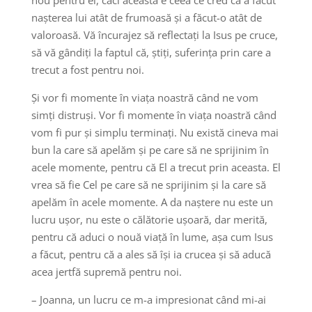
nou pentru el, căci aceasta e ceea ce cred că a făcut
nașterea lui atât de frumoasă și a făcut-o atât de
valoroasă. Vă încurajez să reflectați la Isus pe cruce,
să vă gândiți la faptul că, știți, suferința prin care a
trecut a fost pentru noi.
Și vor fi momente în viața noastră când ne vom
simți distruși. Vor fi momente în viața noastră când
vom fi pur și simplu terminați. Nu există cineva mai
bun la care să apelăm și pe care să ne sprijinim în
acele momente, pentru că El a trecut prin aceasta. El
vrea să fie Cel pe care să ne sprijinim și la care să
apelăm în acele momente. A da naștere nu este un
lucru ușor, nu este o călătorie ușoară, dar merită,
pentru că aduci o nouă viață în lume, așa cum Isus
a făcut, pentru că a ales să își ia crucea și să aducă
acea jertfă supremă pentru noi.
– Joanna, un lucru ce m-a impresionat când mi-ai