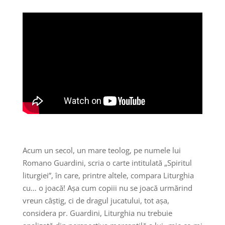
Acum un secol, un mare teolog, pe numele lui
Romano Guardini, scria o carte intitulată „Spiritul
liturgiei”, în care, printre altele, compara Liturghia
cu… o joacă! Așa cum copiii nu se joacă urmărind
vreun câștig, ci de dragul jucatului, tot așa,
considera pr. Guardini, Liturghia nu trebuie