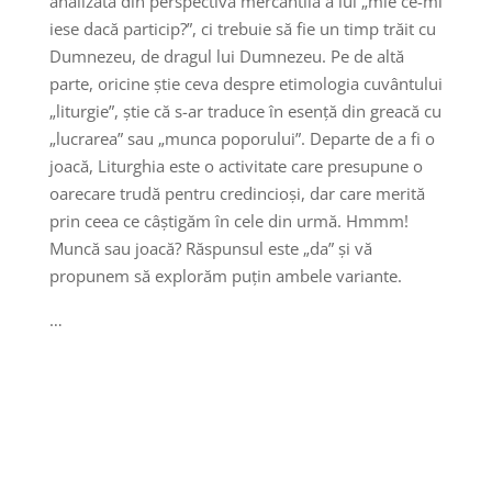
analizată din perspectiva mercantilă a lui „mie ce-mi
iese dacă particip?”, ci trebuie să fie un timp trăit cu
Dumnezeu, de dragul lui Dumnezeu. Pe de altă
parte, oricine știe ceva despre etimologia cuvântului
„liturgie”, știe că s-ar traduce în esență din greacă cu
„lucrarea” sau „munca poporului”. Departe de a fi o
joacă, Liturghia este o activitate care presupune o
oarecare trudă pentru credincioși, dar care merită
prin ceea ce câștigăm în cele din urmă. Hmmm!
Muncă sau joacă? Răspunsul este „da” și vă
propunem să explorăm puțin ambele variante.
…