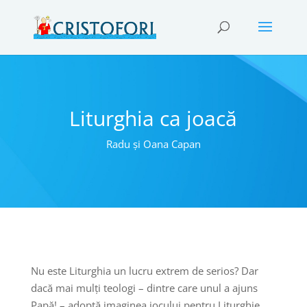
Liturghia ca joacă
Radu și Oana Capan
Nu este Liturghia un lucru extrem de serios? Dar
dacă mai mulți teologi – dintre care unul a ajuns
Papă! – adoptă imaginea jocului pentru Liturghie,