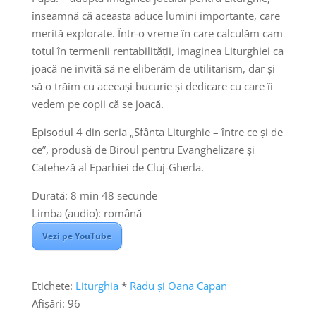
înseamnă că aceasta aduce lumini importante, care
merită explorate. Într-o vreme în care calculăm cam
totul în termenii rentabilității, imaginea Liturghiei ca
joacă ne invită să ne eliberăm de utilitarism, dar și
să o trăim cu aceeași bucurie și dedicare cu care îi
vedem pe copii că se joacă.
Episodul 4 din seria „Sfânta Liturghie – între ce și de
ce”, produsă de Biroul pentru Evanghelizare și
Cateheză al Eparhiei de Cluj-Gherla.
Durată: 8 min 48 secunde
Limba (audio): română
Vezi pe YouTube
Etichete:
Liturghia
*
Radu și Oana Capan
Afișări:
96