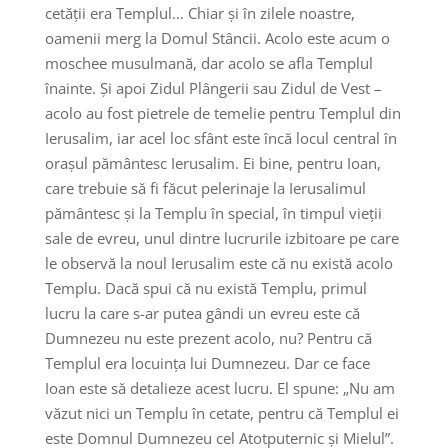
cetății era Templul… Chiar și în zilele noastre,
oamenii merg la Domul Stâncii. Acolo este acum o
moschee musulmană, dar acolo se afla Templul
înainte. Și apoi Zidul Plângerii sau Zidul de Vest –
acolo au fost pietrele de temelie pentru Templul din
Ierusalim, iar acel loc sfânt este încă locul central în
orașul pământesc Ierusalim. Ei bine, pentru Ioan,
care trebuie să fi făcut pelerinaje la Ierusalimul
pământesc și la Templu în special, în timpul vieții
sale de evreu, unul dintre lucrurile izbitoare pe care
le observă la noul Ierusalim este că nu există acolo
Templu. Dacă spui că nu există Templu, primul
lucru la care s-ar putea gândi un evreu este că
Dumnezeu nu este prezent acolo, nu? Pentru că
Templul era locuința lui Dumnezeu. Dar ce face
Ioan este să detalieze acest lucru. El spune: „Nu am
văzut nici un Templu în cetate, pentru că Templul ei
este Domnul Dumnezeu cel Atotputernic și Mielul”.