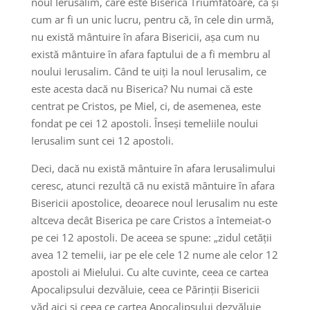
noul Ierusalim, care este Biserica Triumfătoare, ca și
cum ar fi un unic lucru, pentru că, în cele din urmă,
nu există mântuire în afara Bisericii, așa cum nu
există mântuire în afara faptului de a fi membru al
noului Ierusalim. Când te uiți la noul Ierusalim, ce
este acesta dacă nu Biserica? Nu numai că este
centrat pe Cristos, pe Miel, ci, de asemenea, este
fondat pe cei 12 apostoli. Înseși temeliile noului
Ierusalim sunt cei 12 apostoli.
Deci, dacă nu există mântuire în afara Ierusalimului
ceresc, atunci rezultă că nu există mântuire în afara
Bisericii apostolice, deoarece noul Ierusalim nu este
altceva decât Biserica pe care Cristos a întemeiat-o
pe cei 12 apostoli. De aceea se spune: „zidul cetății
avea 12 temelii, iar pe ele cele 12 nume ale celor 12
apostoli ai Mielului. Cu alte cuvinte, ceea ce cartea
Apocalipsului dezvăluie, ceea ce Părinții Bisericii
văd aici și ceea ce cartea Apocalipsului dezvăluie