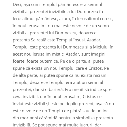
Deci, așa cum Templul pământesc era semnul
vizibil al prezenței invizibile a lui Dumnezeu în
Ierusalimul pământesc, acum, în Ierusalimul ceresc,
în noul Ierusalim, nu mai este nevoie de un semn
vizibil al prezenței lui Dumnezeu, deoarece
prezența Sa reală este Templul însuși. Așadar,
Templul este prezența lui Dumnezeu și a Mielului în
acest nou Ierusalim mistic. Așadar, sunt imagini
foarte, foarte puternice. Pe de o parte, ai putea
spune că există un nou Templu, care e Cristos. Pe
de altă parte, ai putea spune că nu există nici un
Templu, deoarece Templul era atât un semn al
prezenței, dar și o barieră. Era menit să indice spre
ceva invizibil, dar în noul Ierusalim, Cristos cel
înviat este vizibil și este pe deplin prezent, așa că nu
este nevoie de un Templu de piatră sau de un loc
din mortar și cărămidă pentru a simboliza prezența
invizibilă. Se pot spune mai multe lucruri, dar