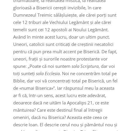
triumfătoare, la realitatea mistică, la realitatea
glorioasă a Bisericii cerești invizibile, în care
Dumnezeul Treimic sălășluiește, ale cărei porți sunt
cele 12 triburi ale Vechiului Legământ și ale cărei
temelii sunt cei 12 apostoli ai Noului Legământ.
Având în minte acest lucru, doar un ultim punct.
Uneori, catolicii sunt criticați de creștinii necatolici
pentru că pun prea mult accent pe Biserică. De fapt,
uneori, frații și surorile noastre protestante vor
spune: „Poate că noi suntem
sola Scriptura
, dar voi
toți sunteți
sola Ecclesia
. Noi ne concentrăm total pe
Biblie, dar voi vă concentrați total pe Biserică, un fel
de «numai Biserica»”. Iar răspunsul meu la aceasta
ar fi că, într-un sens, acest lucru este adevărat,
deoarece dacă ne uităm la Apocalips 21, ce este
mântuirea? Care este destinul final al întregii
omeniri, dacă nu Biserica? Aceasta este ceea ce
descrie Ioan. El descrie cerul nou și pământul nou și