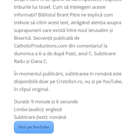
triburile lui Israel. Cum să înțelegem aceste
informații? Biblistul Brant Pitre ne explică cum
trebuie să citim acest text, atrăgând atenția asupra
suprapunerii care există între noul Ierusalim și
Biserică. Secvență publicată de
CatholicProductions.com din comentariul la
duminica a 6-a de după Paști, anul C. Subtitrare:
Radu și Oana C.
În momentul publicării, subtitrarea în română este
disponibilă doar pe Cristofori.ro, nu și pe YouTube,
în clipul original.
Durată: 9 minute și 6 secunde
Limba (audio): engleză
Subtitrare (text): română
Vezi pe YouTube