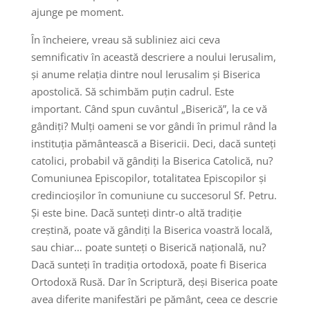
ajunge pe moment.
În încheiere, vreau să subliniez aici ceva
semnificativ în această descriere a noului Ierusalim,
și anume relația dintre noul Ierusalim și Biserica
apostolică. Să schimbăm puțin cadrul. Este
important. Când spun cuvântul „Biserică”, la ce vă
gândiți? Mulți oameni se vor gândi în primul rând la
instituția pământească a Bisericii. Deci, dacă sunteți
catolici, probabil vă gândiți la Biserica Catolică, nu?
Comuniunea Episcopilor, totalitatea Episcopilor și
credincioșilor în comuniune cu succesorul Sf. Petru.
Și este bine. Dacă sunteți dintr-o altă tradiție
creștină, poate vă gândiți la Biserica voastră locală,
sau chiar… poate sunteți o Biserică națională, nu?
Dacă sunteți în tradiția ortodoxă, poate fi Biserica
Ortodoxă Rusă. Dar în Scriptură, deși Biserica poate
avea diferite manifestări pe pământ, ceea ce descrie