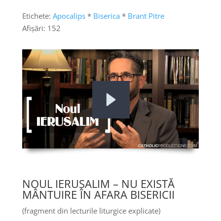
Etichete:
Apocalips
*
Biserica
*
Brant Pitre
Afișări:
152
NOUL IERUSALIM – NU EXISTĂ
MÂNTUIRE ÎN AFARA BISERICII
(fragment din lecturile liturgice explicate)