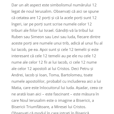
Dar un alt aspect este simbolismul numărului 12
legat de noul Ierusalim. Observați că aici se spune
că cetatea are 12 porți și că la acele porți sunt 12
îngeri, iar pe porți sunt scrise numele celor 12
triburi ale fiilor lui Israel. Gândiți-vă la tribul lui
Ruben sau Simeon sau Levi sau Iuda, fiecare dintre
aceste porți are numele unui trib, adică al unui fiu al
lui Iacob, pe ea. Apoi sunt și cele 12 temelii și este
interesant că cele 12 temelii au pe ele nu cele 12
nume ale celor 12 fii ai lui Iacob, ci cele 12 nume
ale celor 12 apostoli ai lui Cristos. Deci Petru și
Andrei, Iacob și Ioan, Toma, Bartolomeu, toate
numele apostolilor, probabil cu includerea aici a lui
Matia, care este înlocuitorul lui Iuda. Așadar, ceea ce
ne arată Ioan aici – este fascinant – este măsura în
care Noul Ierusalim este o imagine a Bisericii, a
Bisericii Triumfătoare, a Miresei lui Cristos.
Observați că modul în care intrați în Biserică,