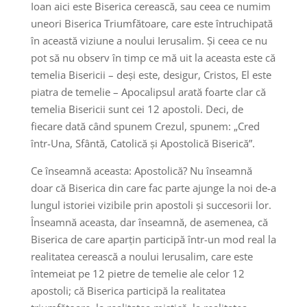
Ioan aici este Biserica cerească, sau ceea ce numim
uneori Biserica Triumfătoare, care este întruchipată
în această viziune a noului Ierusalim. Și ceea ce nu
pot să nu observ în timp ce mă uit la aceasta este că
temelia Bisericii – deși este, desigur, Cristos, El este
piatra de temelie – Apocalipsul arată foarte clar că
temelia Bisericii sunt cei 12 apostoli. Deci, de
fiecare dată când spunem Crezul, spunem: „Cred
într-Una, Sfântă, Catolică și Apostolică Biserică”.
Ce înseamnă aceasta: Apostolică? Nu înseamnă
doar că Biserica din care fac parte ajunge la noi de-a
lungul istoriei vizibile prin apostoli și succesorii lor.
Înseamnă aceasta, dar înseamnă, de asemenea, că
Biserica de care aparțin participă într-un mod real la
realitatea cerească a noului Ierusalim, care este
întemeiat pe 12 pietre de temelie ale celor 12
apostoli; că Biserica participă la realitatea