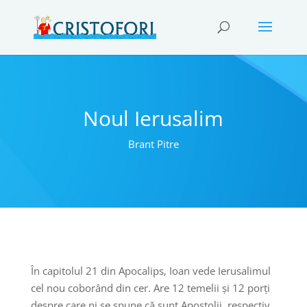
Noul Ierusalim
Brant Pitre
În capitolul 21 din Apocalips, Ioan vede Ierusalimul
cel nou coborând din cer. Are 12 temelii și 12 porți
despre care ni se spune că sunt Apostolii, respectiv