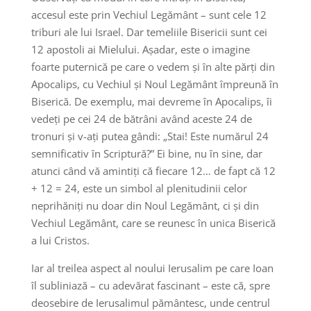
accesul este prin Vechiul Legământ – sunt cele 12
triburi ale lui Israel. Dar temeliile Bisericii sunt cei
12 apostoli ai Mielului. Așadar, este o imagine
foarte puternică pe care o vedem și în alte părți din
Apocalips, cu Vechiul și Noul Legământ împreună în
Biserică. De exemplu, mai devreme în Apocalips, îi
vedeți pe cei 24 de bătrâni având aceste 24 de
tronuri și v-ați putea gândi: „Stai! Este numărul 24
semnificativ în Scriptură?” Ei bine, nu în sine, dar
atunci când vă amintiți că fiecare 12… de fapt că 12
+ 12 = 24, este un simbol al plenitudinii celor
neprihăniți nu doar din Noul Legământ, ci și din
Vechiul Legământ, care se reunesc în unica Biserică
a lui Cristos.
Iar al treilea aspect al noului Ierusalim pe care Ioan
îl subliniază – cu adevărat fascinant – este că, spre
deosebire de Ierusalimul pământesc, unde centrul