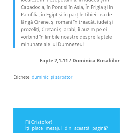
Capadocia, în Pont şi în Asia, În Frigia şi în
Pamfilia, în Egipt şi în părţile Libiei cea de
lângă Cirene, şi romani în treacăt, iudei şi
prozeliţi, Cretani şi arabi, îi auzim pe ei
vorbind în limbile noastre despre faptele
minunate ale lui Dumnezeu!
Fapte 2,1-11 / Duminica Rusaliilor
Etichete:
duminici și sărbători
Fii Cristofor!
Îți place mesajul din această pagină?