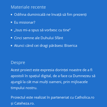
Materiale recente
Odihna duminicală ne învață să fim prezenți
Eu misionar?
„Isus mi-a spus să vorbesc cu tine”
Cinci semne ale Duhului Sfânt
Atunci când cei dragi părăsesc Biserica
Despre
Acest proiect este expresia dorinței noastre de a fi
apostoli în spațiul digital, de a face ca Dumnezeu să
ajungă la cât mai mulți oameni, prin mijloacele
timpului nostru.
Proiectul este realizat în parteneriat cu
Catholica.ro
și
Cateheza.ro
.