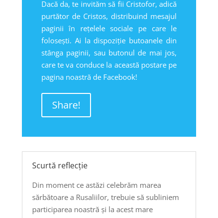
Dacă da, te invităm să fii Cristofor, adică
purtător de Cristos, distribuind mesajul
paginii în rețelele sociale pe care le
folosești. Ai la dispoziție butoanele din
stânga paginii, sau butonul de mai jos,
care te va conduce la această postare pe
pagina noastră de Facebook!
Share!
Scurtă reflecție
Din moment ce astăzi celebrăm marea
sărbătoare a Rusaliilor, trebuie să subliniem
participarea noastră şi la acest mare