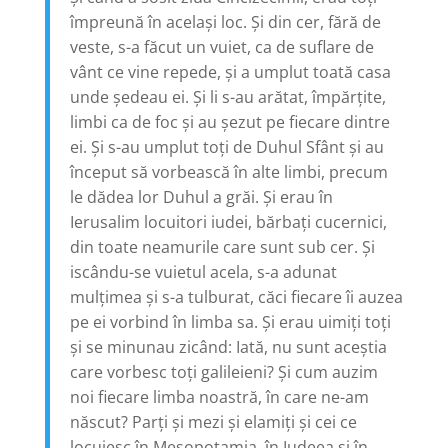
împreună în acelaşi loc. Şi din cer, fără de
veste, s-a făcut un vuiet, ca de suflare de
vânt ce vine repede, şi a umplut toată casa
unde şedeau ei. Şi li s-au arătat, împărţite,
limbi ca de foc şi au şezut pe fiecare dintre
ei. Şi s-au umplut toţi de Duhul Sfânt şi au
început să vorbească în alte limbi, precum
le dădea lor Duhul a grăi. Şi erau în
Ierusalim locuitori iudei, bărbaţi cucernici,
din toate neamurile care sunt sub cer. Şi
iscându-se vuietul acela, s-a adunat
mulţimea şi s-a tulburat, căci fiecare îi auzea
pe ei vorbind în limba sa. Şi erau uimiţi toţi
şi se minunau zicând: Iată, nu sunt aceştia
care vorbesc toţi galileieni? Şi cum auzim
noi fiecare limba noastră, în care ne-am
născut? Parţi şi mezi şi elamiţi şi cei ce
locuiesc în Mesopotamia, în Iudeea şi în