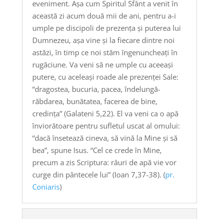
eveniment. Aşa cum Spiritul Sfânt a venit în
această zi acum două mii de ani, pentru a-i
umple pe discipoli de prezenţa şi puterea lui
Dumnezeu, aşa vine şi la fiecare dintre noi
astăzi, în timp ce noi stăm îngenuncheaţi în
rugăciune. Va veni să ne umple cu aceeaşi
putere, cu aceleaşi roade ale prezenţei Sale:
“dragostea, bucuria, pacea, îndelungă-
răbdarea, bunătatea, facerea de bine,
credinţa” (Galateni 5,22). El va veni ca o apă
înviorătoare pentru sufletul uscat al omului:
“dacă însetează cineva, să vină la Mine şi să
bea”, spune Isus. “Cel ce crede în Mine,
precum a zis Scriptura: râuri de apă vie vor
curge din pântecele lui” (Ioan 7,37-38). (
pr.
Coniaris
)