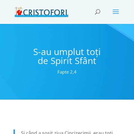
S-au umplut toți
de Spirit Sfânt
Fapte 2,4
Şi când a sosit ziua Cincizecimii, erau toţi