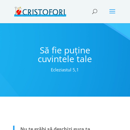
Să fie puține
cuvintele tale
Ecleziastul 5,1
Nu te grăbi să deschizi gura ta