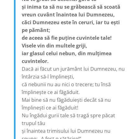
și inima ta să nu se grăbească să scoată
vreun cuvânt înaintea lui Dumnezeu,
căci Dumnezeu este în ceruri, iar tu ești
pe pământ;
de aceea să fie puține cuvintele tale!
Visele vin din multele griji,
iar glasul celui nebun, din mulțimea
cuvintelor.
Dacă ai făcut un jurământ lui Dumnezeu, nu
întârzia să-l împlinești,
că nebunii nu au nici o trecere; tu însă
împlinește ce ai făgăduit.
Mai bine să nu făgăduiești decât să nu
împlinești ce ai făgăduit!
Nu îngădui gurii tale să tragă spre păcat
trupul tău
și înaintea trimisului lui Dumnezeu nu
spune: „A fost o rătăcire!”