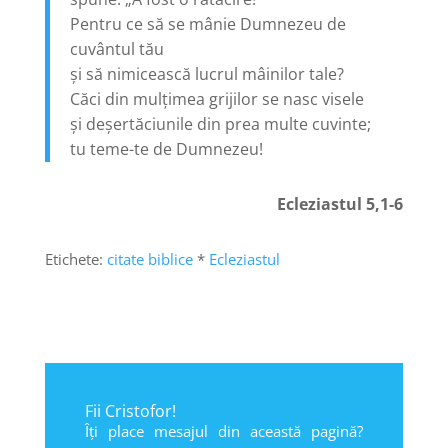
Pentru ce să se mânie Dumnezeu de
cuvântul tău
și să nimicească lucrul mâinilor tale?
Căci din mulțimea grijilor se nasc visele
și deșertăciunile din prea multe cuvinte;
tu teme-te de Dumnezeu!
Ecleziastul 5,1-6
Etichete:
citate biblice
*
Ecleziastul
Fii Cristofor!
Îți place mesajul din această pagină?