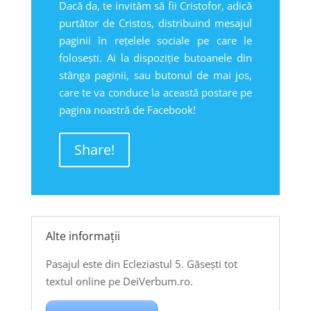
Dacă da, te invităm să fii Cristofor, adică
purtător de Cristos, distribuind mesajul
paginii în rețelele sociale pe care le
folosești. Ai la dispoziție butoanele din
stânga paginii, sau butonul de mai jos,
care te va conduce la această postare pe
pagina noastră de Facebook!
Share!
Alte informații
Pasajul este din Ecleziastul 5. Găsești tot
textul online pe DeiVerbum.ro.